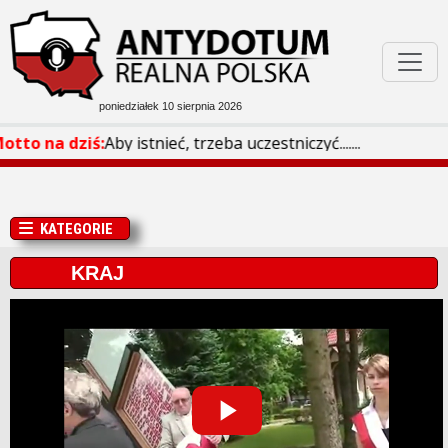
poniedziałek 10 sierpnia 2026
Podejrzane W Sieci
otto na dziś:
Aby istnieć, trzeba uczestniczyć.......
Bóg Honor Ojczyzna
KATEGORIE
Filmoteka
KRAJ
Rozmaitości
Play