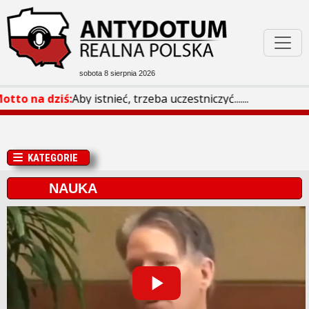
sobota 8 sierpnia 2026
Podejrzane W Sieci
otto na dziś:
Aby istnieć, trzeba uczestniczyć.......
Bóg Honor Ojczyzna
KATEGORIE
Filmoteka
NAUKA
Rozmaitości
Play