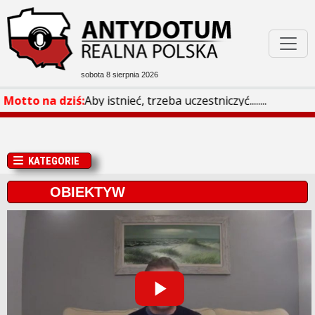
sobota 8 sierpnia 2026
Podejrzane W Sieci
Motto na dziś:
Aby istnieć, trzeba uczestniczyć........
Bóg Honor Ojczyzna
KATEGORIE
Filmoteka
OBIEKTYW
Rozmaitości
Play