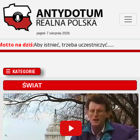
piątek 7 sierpnia 2026
Podejrzane W Sieci
otto na dziś:
Aby istnieć, trzeba uczestniczyć.......
Bóg Honor Ojczyzna
KATEGORIE
Filmoteka
ŚWIAT
Rozmaitości
Play