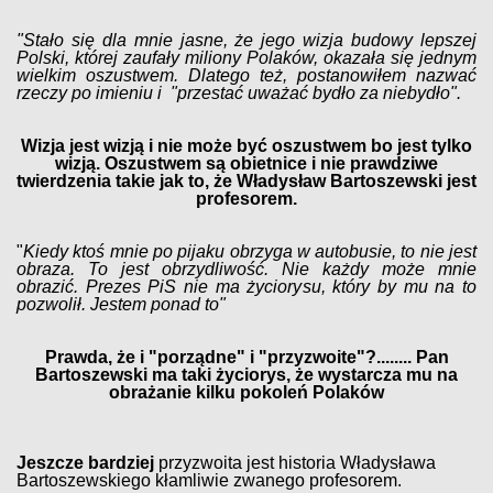
"Stało się dla mnie jasne, że jego wizja budowy lepszej
Polski, której zaufały miliony Polaków, okazała się jednym
wielkim oszustwem. Dlatego też, postanowiłem nazwać
rzeczy po imieniu i "przestać uważać bydło za niebydło".
Wizja jest wizją i nie może być oszustwem bo jest tylko
wizją. Oszustwem są obietnice i nie prawdziwe
twierdzenia takie jak to, że Władysław Bartoszewski jest
profesorem.
"
Kiedy ktoś mnie po pijaku obrzyga w autobusie, to nie jest
obraza. To jest obrzydliwość. Nie każdy może mnie
obrazić. Prezes PiS nie ma życiorysu, który by mu na to
pozwolił. Jestem ponad to"
Prawda, że i "porządne" i "przyzwoite"?........ Pan
Bartoszewski ma taki życiorys, że wystarcza mu na
obrażanie kilku pokoleń Polaków
Jeszcze bardziej
przyzwoita jest historia Władysława
Bartoszewskiego kłamliwie zwanego profesorem.