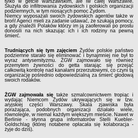
tylko w getcie warszawskim, ale iw całej Warszawie.
Służyła do infiltrowania żydowskich i polskich organizacji
podziemnych, w tym niosących pomoc Żydom.
Niemcy wyposażali swoich żydowskich agentów także w
broń! Agenci mieli za zadanie udawać, że szukają pomocy,
a gdy znaleźli Polaków którzy im ją zaoferowali po prostu
donosili na nich skazując ich i ich rodziny na pewną
śmierć.
Trudniących się tym zajęciem
Żydów polskie państwo
podziemne starało się eliminować i bynajmniej nie był to
wyraz antysemityzmu. ŻGW zajmowało się również
przemytem żywności do getta starając się przejąć
całkowitą kontrolę nad kanałami przerzutowymi, co czyni tą
organizację pośrednio odpowiedzialną za śmierć głodową
swoich rodaków.
ŻGW zajmowała się
także szmalcownictwem tropiąc i
wydając Niemcom Żydów ukrywających się w tzw.
aryjskiej części Warszawy. Skala zjawiska była
porażająca, podobnych organizacji działało wiele,
równolegle, w niemal każdym większym mieście. Nawet w
Berlinie - słynna grupa informatorów Stelli Kuebler-
Goldschlag (której notabene opłacała się kolaboracja -
żyje do dziś).