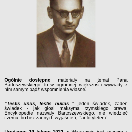
Ogólnie dostępne
materiały na temat Pana
Bartoszewskiego, to w ogromnej większości wywiady z
nim samym bądź wspomnienia własne.
"Testis unus, testis nullus
" jeden świadek, żaden
świadek - jak głosi maksyma rzymskiego prawa.
Encyklopedie nazwały Bartoszewskiego, nie wiedzieć
czemu, bo bez żadnych wyjaśnień, "autorytetem"
Urodzony 19 lutego 1922
w Warszawie jest znanym z