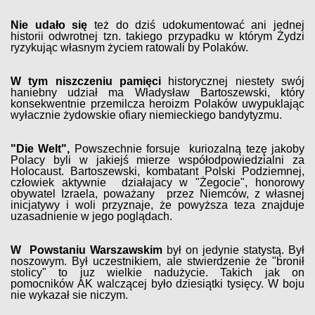
Nie udało się
też do dziś udokumentować ani jednej
historii odwrotnej tzn. takiego przypadku w którym Żydzi
ryzykując własnym życiem ratowali by Polaków.
W tym niszczeniu pamięci
historycznej niestety swój
haniebny udział ma Władysław Bartoszewski, który
konsekwentnie przemilcza heroizm Polaków uwypuklając
wyłacznie żydowskie ofiary niemieckiego bandytyzmu.
"Die Welt",
Powszechnie forsuje kuriozalną tezę jakoby
Polacy byli w jakiejś mierze współodpowiedzialni za
Holocaust. Bartoszewski, kombatant Polski Podziemnej,
człowiek aktywnie działajacy w "Żegocie", honorowy
obywatel Izraela, poważany przez Niemców, z własnej
inicjatywy i woli przyznaje, że powyższa teza znajduje
uzasadnienie w jego poglądach.
W Powstaniu Warszawskim
był on jedynie statystą. Był
noszowym. Był uczestnikiem, ale stwierdzenie że "bronił
stolicy" to juz wielkie nadużycie. Takich jak on
pomocników AK walczącej było dziesiątki tysięcy. W boju
nie wykazał sie niczym.