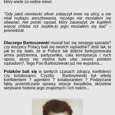
który wiele za siebie mówi.
"
Gdy jakiś niemiecki oficer zobaczył mnie na ulicy, a nie
miał rozkazu aresztowania, niczego nie musiałem się
obawiać. Ale polski sąsiad, który zauważył, że kupiłem
więcej chleba niż zwykle,to jego musiałem się bać"
-
powiedział.
Dlaczego Bartoszewski
musiał bać się swojego sasiada?
czy wszyscy Polacy bali się swoich sąsiadów? Jeśli tak, to
jak to się stało, że w Polsce tak dobrze funkcjonowała
armia podziemna, partyzantka, cała konspiracja i ruch
oporu, skoro nie można było ufac swoim polskim
sąsiadom?. Tego Pan Bartoszewski już nie wyjaśnia...
Polaków bali się
w tamtych czasach zdrajcy, konfidenci
czy kolaboranci. Czyżby Bartoszewski był wtedy
konfidentem ? agentem ? kolaborantem ? Podejrzane
fakty, przemilczane sprawy, relacje świadków, skrzetnie
skrywane historie jego znajomych i ich rodzin...