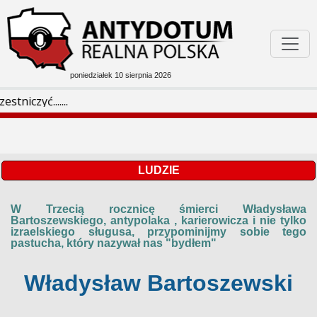
poniedziałek 10 sierpnia 2026
Podejrzane W Sieci
.......
Bóg Honor Ojczyzna
Filmoteka
LUDZIE
W Trzecią rocznicę śmierci Władysława
Rozmaitości
Bartoszewskiego, antypolaka , karierowicza i nie tylko
izraelskiego sługusa, przypominijmy sobie tego
pastucha, który nazywał nas "bydłem"
Władysław Bartoszewski