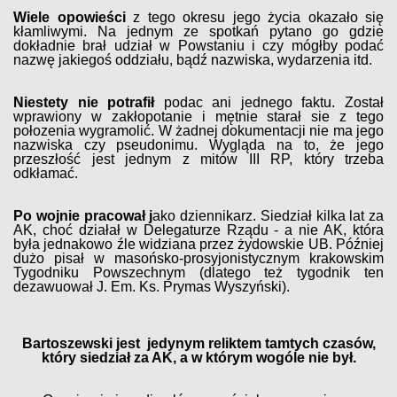
Wiele opowieści
z tego okresu jego życia okazało się
kłamliwymi. Na jednym ze spotkań pytano go gdzie
dokładnie brał udział w Powstaniu i czy mógłby podać
nazwę jakiegoś oddziału, bądź nazwiska, wydarzenia itd.
Niestety nie potrafił
podac ani jednego faktu. Został
wprawiony w zakłopotanie i mętnie starał sie z tego
połozenia wygramolić. W żadnej dokumentacji nie ma jego
nazwiska czy pseudonimu. Wygląda na to, że jego
przeszłość jest jednym z mitów III RP, który trzeba
odkłamać.
Po wojnie pracował j
ako dziennikarz. Siedział kilka lat za
AK, choć działał w Delegaturze Rządu - a nie AK, która
była jednakowo źle widziana przez żydowskie UB. Później
dużo pisał w masońsko-prosyjonistycznym krakowskim
Tygodniku Powszechnym (dlatego też tygodnik ten
dezawuował J. Em. Ks. Prymas Wyszyński).
Bartoszewski jest jedynym reliktem tamtych czasów,
który siedział za AK, a w którym wogóle nie był.