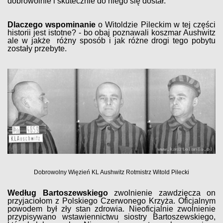
dobrowolnie i skutecznie do niego się dostał.
Dlaczego wspominanie
o Witoldzie Pileckim w tej części
historii jest istotne? - bo obaj poznawali koszmar Aushwitz
ale w jakże różny sposób i jak różne drogi tego pobytu
zostały przebyte.
Dobrowolny Więzień KL Aushwitz Rotmistrz Witold Pilecki
Według Bartoszewskiego
zwolnienie zawdzięcza on
przyjaciołom z Polskiego Czerwonego Krzyża. Oficjalnym
powodem był zły stan zdrowia. Nieoficjalnie zwolnienie
przypisywano wstawiennictwu siostry Bartoszewskiego,