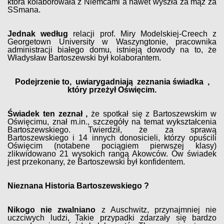
która kolaborowała z Niemcami a nawet wyszła za mąż za
SSmana.
Jednak według
relacji prof. Miry Modelskiej-Creech z
Georgetown University w Waszyngtonie, pracownika
administracji białego domu, istnieją dowody na to, że
Władysław Bartoszewski był kolaborantem.
Podejrzenie to, uwiarygadniają zeznania świadka ,
który przeżył Oświęcim.
Świadek ten zeznał ,
że spotkał się z Bartoszewskim w
Oświęcimu, znał m.in., szczegóły na temat wykształcenia
Bartoszewskiego. Twierdził, że za sprawą
Bartoszewskiego i 14 innych donosicieli, którzy opuścili
Oświęcim (notabene pociągiem pierwszej klasy)
zlikwidowano 21 wysokich rangą Akowców. Ów świadek
jest przekonany, że Bartoszewski był konfidentem.
Nieznana Historia Bartoszewskiego ?
Nikogo nie zwalniano
z Auschwitz, przynajmniej nie
uczciwych ludzi, Takie przypadki zdarzały się bardzo