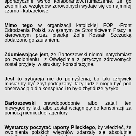
sporadycznie wśród kolaborantów.Tłumaczenie, że go
zwolnili ze względów zdrowotnych wydaje się co najmniej
czarno - kabaretowe.
Mimo tego
w organizacji katolickiej FOP -Front
Odrodzenia Polski, związanym ze Stronnictwem Pracy, a
kierowanym przez pisarkę Zofię Kossak Szczucką
obdarzono go zaufaniem..
Zdumiewające jest
, że Bartoszewski niemal natychmiast
po zwolonieniu z Oświęcimia z przyczyn zdrowotnych
został przyjęty w struktury konspiracyjne.
Jest to sytuacja
nie do pomyślenia, bo taki człowiek
musiał by być zbyt podejrzany, tacy ludzie mogli być pod
obserwacją a dla konspiracji to było zbyt duże ryzyko.
Bartoszewski
prawdopodobnie albo zataił ten
niewygodny fakt, albo został wciągnięty do konspiracji za
pomocą niemieckiej agentury.
Wystarczy poczytać raporty Pileckiego
, by wiedzieć, że
zwolnienia polskich więźniów zdarzały się absolutnie