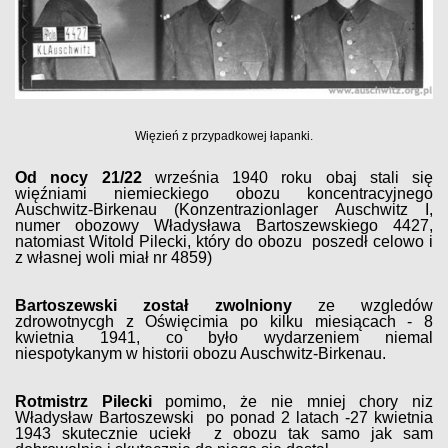
Więzień z przypadkowej łapanki.
Od nocy 21/22
września 1940 roku obaj stali się
więźniami niemieckiego obozu koncentracyjnego
Auschwitz-Birkenau (Konzentrazionlager Auschwitz I,
numer obozowy Władysława Bartoszewskiego 4427,
natomiast Witold Pilecki, który do obozu poszedł celowo i
z własnej woli miał nr 4859)
Bartoszewski został zwolniony
ze wzgledów
zdrowotnycgh z Oświęcimia po kilku miesiącach - 8
kwietnia 1941, co było wydarzeniem niemal
niespotykanym w historii obozu Auschwitz-Birkenau.
Rotmistrz Pilecki
pomimo, że nie mniej chory niz
Władysław Bartoszewski po ponad 2 latach -27 kwietnia
1943 skutecznie uciekł z obozu tak samo jak sam