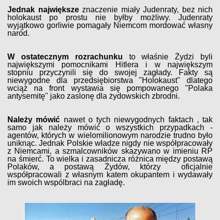
Jednak największe
znaczenie miały Judenraty, bez nich
holokaust po prostu nie byłby możliwy. Judenraty
wyjątkowo gorliwie pomagały Niemcom mordować własny
naród.
W ostatecznym rozrachunku
to właśnie Żydzi byli
największymi pomocnikami Hitlera i w największym
stopniu przyczynili się do swojej zagłady. Fakty są
niewygodne dla przedsiębiorstwa "Holokaust" dlatego
wciąż na front wystawia się pompowanego "Polaka
antysemitę" jako zaslonę dla żydowskich zbrodni.
Należy mówić
nawet o tych niewygodnych faktach , tak
samo jak należy mówić o wszystkich przypadkach -
agentów, których w wielomilionowym narodzie trudno było
uniknąc. Jednak Polskie władze nigdy nie współpracowały
z Niemcami, a szmalcowników skazywano w imieniu RP
na śmierć. To wielka i zasadnicza różnica między postawą
Polaków, a postawą Żydów, którzy oficjalnie
współpracowali z własnym katem okupantem i wydawały
im swoich wspólbraci na zagładę.