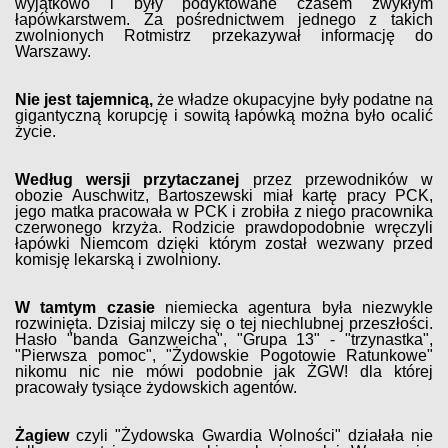
wyjątkowo i były podyktowane czasem zwykłym
łapówkarstwem. Za pośrednictwem jednego z takich
zwolnionych Rotmistrz przekazywał informację do
Warszawy.
Nie jest tajemnicą,
że władze okupacyjne były podatne na
gigantyczną korupcję i sowitą łapówką można było ocalić
życie.
Według wersji przytaczanej
przez przewodników w
obozie Auschwitz, Bartoszewski miał kartę pracy PCK,
jego matka pracowała w PCK i zrobiła z niego pracownika
czerwonego krzyża. Rodzicie prawdopodobnie wręczyli
łapówki Niemcom dzięki którym został wezwany przed
komisję lekarską i zwolniony.
W tamtym czasie
niemiecka agentura była niezwykle
rozwinięta. Dzisiaj milczy się o tej niechlubnej przeszłości.
Hasło "banda Ganzweicha", "Grupa 13" - "trzynastka",
"Pierwsza pomoc", "Żydowskie Pogotowie Ratunkowe"
nikomu nic nie mówi podobnie jak ŻGW! dla której
pracowały tysiące żydowskich agentów.
Żagiew
czyli "Żydowska Gwardia Wolności" działała nie