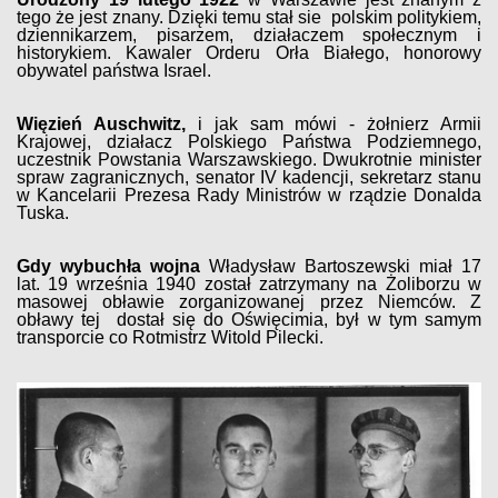
tego że jest znany. Dzięki temu stał sie polskim politykiem,
dziennikarzem, pisarzem, działaczem społecznym i
historykiem. Kawaler Orderu Orła Białego, honorowy
obywatel państwa Israel.
Więzień Auschwitz,
i jak sam mówi - żołnierz Armii
Krajowej, działacz Polskiego Państwa Podziemnego,
uczestnik Powstania Warszawskiego. Dwukrotnie minister
spraw zagranicznych, senator IV kadencji, sekretarz stanu
w Kancelarii Prezesa Rady Ministrów w rządzie Donalda
Tuska.
Gdy wybuchła wojna
Władysław Bartoszewski miał 17
lat. 19 września 1940 został zatrzymany na Żoliborzu w
masowej obławie zorganizowanej przez Niemców. Z
obławy tej dostał się do Oświęcimia, był w tym samym
transporcie co Rotmistrz Witold Pilecki.