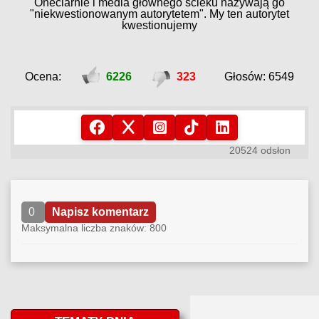
Oneciarnie i media głównego ścieku nazywają go
"niekwestionowanym autorytetem". My ten autorytet
kwestionujemy
Ocena:
6226
323
Głosów: 6549
20524 odsłon
0
Napisz komentarz
Maksymalna liczba znaków: 800