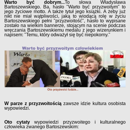
Warto być dobrym...
To słowa Władysława
Bartoszewskiego. Ba, hasło "Warto być przyzwoitym" to
jego życiowe motto. A także tytuł jego książki. A żeby już
nikt nie miał wątpliwości, jaką to wiodącą rolę w życiu
Bartoszewskiego pełni "przyzwoitość", hasło to wypisane
zostało na wielkim bannerze, stojącym na scenie podczas
wręczania Bartoszewskiemu medalu z jego wizerunkiem i
napisem: "Temu, który odważył się być niepokorny."
W parze z przyzwoitością
zawsze idzie kultura osobista
wypowiedzi.
Oto cytaty
wypowiedzi przyzwoitego i kulturalnego
człowieka zwanego Bartoszewskim: