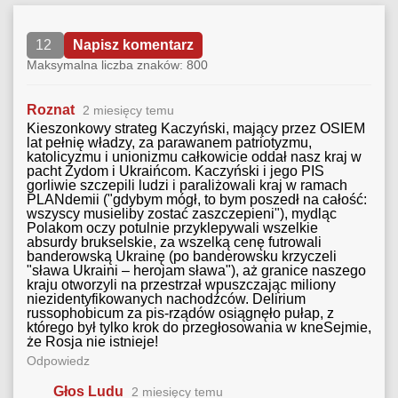
12
Napisz komentarz
Maksymalna liczba znaków: 800
Roznat
2 miesięcy temu
Kieszonkowy strateg Kaczyński, mający przez OSIEM
lat pełnię władzy, za parawanem patriotyzmu,
katolicyzmu i unionizmu całkowicie oddał nasz kraj w
pacht Żydom i Ukraińcom. Kaczyński i jego PIS
gorliwie szczepili ludzi i paraliżowali kraj w ramach
PLANdemii ("gdybym mógł, to bym poszedł na całość:
wszyscy musieliby zostać zaszczepieni"), mydląc
Polakom oczy potulnie przyklepywali wszelkie
absurdy brukselskie, za wszelką cenę futrowali
banderowską Ukrainę (po banderowsku krzyczeli
"sława Ukraini – herojam sława"), aż granice naszego
kraju otworzyli na przestrzał wpuszczając miliony
niezidentyfikowanych nachodźców. Delirium
russophobicum za pis-rządów osiągnęło pułap, z
którego był tylko krok do przegłosowania w kneSejmie,
że Rosja nie istnieje!
Odpowiedz
Głos Ludu
2 miesięcy temu