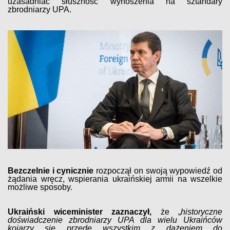
uzasadniać słuszność wynoszenia na sztandary
zbrodniarzy UPA.
Bezczelnie i cynicznie
rozpoczął on swoją wypowiedź od
żądania wręcz, wspierania ukraińskiej armii na wszelkie
możliwe sposoby.
Ukraiński wiceminister zaznaczył,
że „
historyczne
doświadczenie zbrodniarzy UPA dla wielu Ukraińców
kojarzy się przede wszystkim z dążeniem do