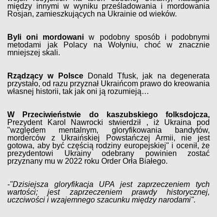
między innymi w wyniku prześladowania i mordowania
Rosjan, zamieszkujących na Ukrainie od wieków.
Byli oni mordowani
w podobny sposób i podobnymi
metodami jak Polacy na Wołyniu, choć w znacznie
mniejszej skali.
Rządzący w Polsce
Donald Tfusk, jak na degenerata
przystało, od razu przyznał Ukraińcom prawo do kreowania
własnej historii, tak jak oni ją rozumieją…
W Przeciwieństwie do kaszubskiego folksdojcza,
Prezydent Karol Nawrocki stwierdził , iż Ukraina pod
"względem mentalnym, gloryfikowania bandytów,
morderców z Ukraińskiej Powstańczej Armii, nie jest
gotowa, aby być częścią rodziny europejskiej" i ocenił, że
prezydentowi Ukrainy odebrany powinien zostać
przyznany mu w 2022 roku Order Orła Białego.
-"Dzisiejsza gloryfikacja UPA jest zaprzeczeniem tych
wartości; jest zaprzeczeniem prawdy historycznej,
uczciwości i wzajemnego szacunku między narodami".