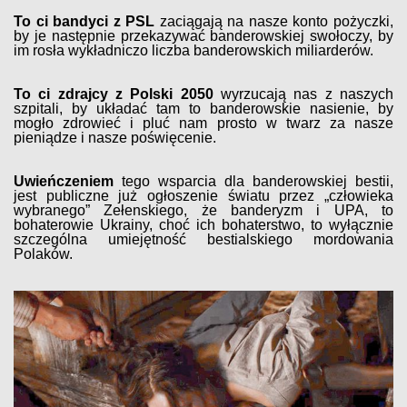
To ci bandyci z PSL
zaciągają na nasze konto pożyczki,
by je następnie przekazywać banderowskiej swołoczy, by
im rosła wykładniczo liczba banderowskich miliarderów.
To ci zdrajcy z Polski 2050
wyrzucają nas z naszych
szpitali, by układać tam to banderowskie nasienie, by
mogło zdrowieć i pluć nam prosto w twarz za nasze
pieniądze i nasze poświęcenie.
Uwieńczeniem
tego wsparcia dla banderowskiej bestii,
jest publiczne już ogłoszenie światu przez „człowieka
wybranego” Zełenskiego, że banderyzm i UPA, to
bohaterowie Ukrainy, choć ich bohaterstwo, to wyłącznie
szczególna umiejętność bestialskiego mordowania
Polaków.