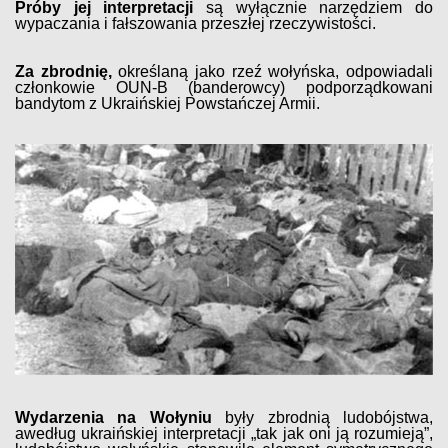
Próby jej interpretacji
są wyłącznie narzędziem do
wypaczania i fałszowania przeszłej rzeczywistości.
Za zbrodnię,
określaną jako rzeź wołyńska, odpowiadali
członkowie OUN-B (banderowcy) podporządkowani
bandytom z Ukraińskiej Powstańczej Armii.
Wydarzenia na Wołyniu
były zbrodnią ludobójstwa,
awedług ukraińskiej interpretacji „tak jak oni ją rozumieją”,