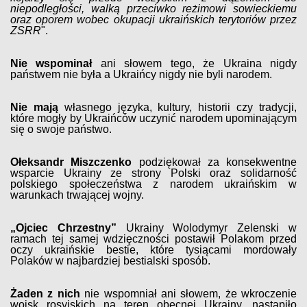
niepodległości, walką przeciwko reżimowi sowieckiemu
oraz oporem wobec okupacji ukraińskich terytoriów przez
ZSRR
".
Nie wspominał
ani słowem tego, że Ukraina nigdy
państwem nie była a Ukraińcy nigdy nie byli narodem.
Nie mają
własnego języka, kultury, historii czy tradycji,
które mogły by Ukraińców uczynić narodem upominającym
się o swoje państwo.
Ołeksandr Miszczenko
podziękował za konsekwentne
wsparcie Ukrainy ze strony Polski oraz solidarność
polskiego społeczeństwa z narodem ukraińskim w
warunkach trwającej wojny.
„Ojciec Chrzestny”
Ukrainy Wolodymyr Zelenski w
ramach tej samej wdzięczności postawił Polakom przed
oczy ukraińskie bestie, które tysiącami mordowały
Polaków w najbardziej bestialski sposób.
Żaden z nich
nie wspomniał ani słowem, że wkroczenie
wojsk rosyjskich na teren obecnej Ukrainy, nastąpiło