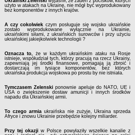
Ukraiński Zelenski
wyjaśnił, że żaden z pocisków, których
użyto w atakach na Ukrainę, nie mógł być wyprodukowany
bez komponentów z innych krajów.
A czy cokolwiek
czym posługuje się wojsko ukraińskie
zostało wyprodukowane wyłącznie na Ukrainie,
ukraińskimi siłami, z ukraińskich surowców i przy użyciu
ukraińskiej jakiejkolwiek technologii ?
Oznacza to,
że w każdym ukraińskim ataku na Rosje
istnieje, współudział tych, którzy pracują na rzecz Ukrainy,
zapewniają jej środki finansowe, pomagają ją zbroić i
dostarczają im tysiące komponentów, bez których
ukraińska produkcja wojskowa po prostu by nie istniała.
Tymczasem Zelenski
ponownie apeluje do NATO, UE i
USA o zwiększenie dostaw amunicji i innych środków
napadu dla Ukraińskiej armii.
To czego armia
ukraińska nie zużyje, Ukraina sprzeda
Afryce i znowu Ukrainie przebędzie kolejny miliarder.
Przy tej okazji
w Polsce powyłaziły wszelkie kanalie z