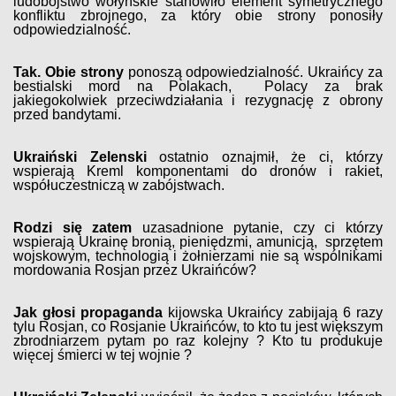
ludobójstwo wołyńskie stanowiło element symetrycznego
konfliktu zbrojnego, za który obie strony ponosiły
odpowiedzialność.
Tak. Obie strony
ponoszą odpowiedzialność. Ukraińcy za
bestialski mord na Polakach, Polacy za brak
jakiegokolwiek przeciwdziałania i rezygnację z obrony
przed bandytami.
Ukraiński Zelenski
ostatnio oznajmił, że ci, którzy
wspierają Kreml komponentami do dronów i rakiet,
współuczestniczą w zabójstwach.
Rodzi się zatem
uzasadnione pytanie, czy ci którzy
wspierają Ukrainę bronią, pieniędzmi, amunicją, sprzętem
wojskowym, technologią i żołnierzami nie są wspólnikami
mordowania Rosjan przez Ukraińców?
Jak głosi propaganda
kijowska Ukraińcy zabijają 6 razy
tylu Rosjan, co Rosjanie Ukraińców, to kto tu jest większym
zbrodniarzem pytam po raz kolejny ? Kto tu produkuje
więcej śmierci w tej wojnie ?