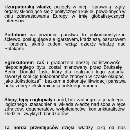
Uzurpatorską władzę
przejęły w niej i sprawują rządy,
organy składające się z politycznych kukieł, powołanych w
celu zdewastowania Europy w imię globalistycznych
interesów.
Podobnie
na poziomie państwa to pokomunistyczne
ścierwo, posługujące się łgarstwem, kradzieżą, oszustwem
i fortelem, jakimś cudem wciąż dzierży władzę nad
Polakami.
Egzekutorem zaś
i grabarzem naszej państwowości i
niepodległego bytu, został mianowany przez Brukselę i
Berlin Donald Tusk, który dla realizacji tego zadania,
stworzył koalicję kolaborantów znanych w czasie okupacji
jako „folksdojcze” i bezkarnie dokonuje likwidacji państwa
połączonej z eksterminacją polskiego narodu.
Ślepy, tępy i ogłupiały
naród, bez żadnego racjonalnego i
logicznego uzasadnienia, wkłada władzę nad sobą w ręce
zdrajców, degeneratów, wykolejeńców, koniunkturalistów,
złodziei i zwykłych bandziorów.
Ta horda przestępców
dzięki władzy jaką od nas