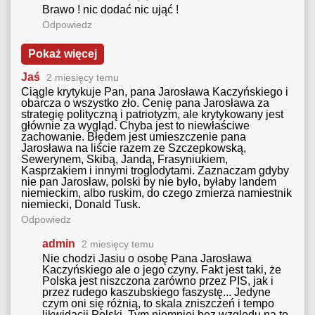
Brawo ! nic dodać nic ująć !
Odpowiedz
Pokaż więcej
Jaś
2 miesięcy temu
Ciągle krytykuje Pan, pana Jarosława Kaczyńskiego i
obarcza o wszystko zło. Cenię pana Jarosława za
strategię polityczną i patriotyzm, ale krytykowany jest
głównie za wygląd. Chyba jest to niewłaściwe
zachowanie. Błędem jest umieszczenie pana
Jarosława na liście razem ze Szczepkowską,
Sewerynem, Skibą, Jandą, Frasyniukiem,
Kasprzakiem i innymi troglodytami. Zaznaczam gdyby
nie pan Jarosław, polski by nie było, byłaby landem
niemieckim, albo ruskim, do czego zmierza namiestnik
niemiecki, Donald Tusk.
Odpowiedz
admin
2 miesięcy temu
Nie chodzi Jasiu o osobę Pana Jarosława
Kaczyńskiego ale o jego czyny. Fakt jest taki, że
Polska jest niszczona zarówno przez PIS, jak i
przez rudego kaszubskiego faszystę... Jedyne
czym oni się różnią, to skala zniszczeń i tempo
likwidacji Polski. Tym niemniej bez względu na to