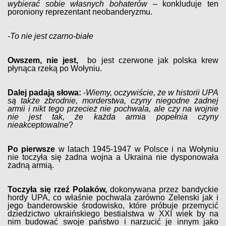
wybierać sobie własnych bohaterów
– konkluduje ten
poroniony reprezentant neobanderyzmu.
-To nie jest czarno-białe
Owszem, nie jest,
bo jest czerwone jak polska krew
płynąca rzeką po Wołyniu.
Dalej padają słowa:
-
Wiemy, oczywiście, że w historii UPA
są także zbrodnie, morderstwa, czyny niegodne żadnej
armii i nikt tego przecież nie pochwala, ale czy na wojnie
nie jest tak, że każda armia popełnia czyny
nieakceptowalne
?
Po pierwsze
w latach 1945-1947 w Polsce i na Wołyniu
nie toczyła się żadna wojna a Ukraina nie dysponowała
żadną armią.
Toczyła się rzeź Polaków,
dokonywana przez bandyckie
hordy UPA, co właśnie pochwala zarówno Zelenski jak i
jego banderowskie środowisko, które próbuje przemycić
dziedzictwo ukraińskiego bestialstwa w XXI wiek by na
nim budować swoje państwo i narzucić je innym jako