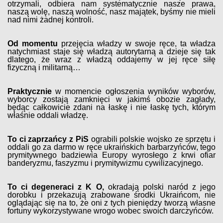
otrzymali, odbiera nam systematycznie nasze prawa,
naszą wolę, naszą wolność, nasz majątek, byśmy nie mieli
nad nimi żadnej kontroli.
Od momentu
przejęcia władzy w swoje ręce, ta władza
natychmiast staje się władzą autorytarną a dzieje się tak
dlatego, że wraz z władzą oddajemy w jej ręce siłę
fizyczną i militarną…
Praktycznie
w momencie ogłoszenia wyników wyborów,
wyborcy zostają zamknięci w jakimś obozie zagłady,
będąc całkowicie zdani na łaskę i nie łaskę tych, którym
właśnie oddali władzę.
To ci zaprzańcy z PiS
ograbili polskie wojsko ze sprzętu i
oddali go za darmo w ręce ukraińskich barbarzyńców, tego
prymitywnego badziewia Europy wyrosłego z krwi ofiar
banderyzmu, faszyzmu i prymitywizmu cywilizacyjnego.
To ci degeneraci z K O,
okradają polski naród z jego
dorobku i przekazują zrabowane środki Ukraińcom, nie
oglądając się na to, że oni z tych pieniędzy tworzą własne
fortuny wykorzystywane wrogo wobec swoich darczyńców.