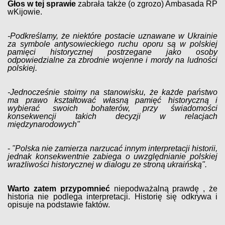
Głos w tej sprawie
zabrała także (o zgrozo) Ambasada RP
wKijowie.
-Podkreślamy, że niektóre postacie uznawane w Ukrainie
za symbole antysowieckiego ruchu oporu są w polskiej
pamięci historycznej postrzegane jako osoby
odpowiedzialne za zbrodnie wojenne i mordy na ludności
polskiej.
-Jednocześnie stoimy na stanowisku, że każde państwo
ma prawo kształtować własną pamięć historyczną i
wybierać swoich bohaterów, przy świadomości
konsekwencji takich decyzji w relacjach
międzynarodowych"
-
"Polska nie zamierza narzucać innym interpretacji historii,
jednak konsekwentnie zabiega o uwzględnianie polskiej
wrażliwości historycznej w dialogu ze stroną ukraińską".
Warto zatem przypomnieć
niepodważalną prawdę , że
historia nie podlega interpretacji. Historię się odkrywa i
opisuje na podstawie faktów.