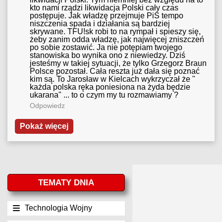
kto nami rządzi likwidacja Polski cały czas
postępuje. Jak władzę przejmuje PiS tempo
niszczenia spada i działania są bardziej
skrywane. TFU!sk robi to na rympał i spieszy się,
żeby zanim odda władzę, jak najwięcej zniszczeń
po sobie zostawić. Ja nie potępiam twojego
stanowiska bo wynika ono z niewiedzy. Dziś
jesteśmy w takiej sytuacji, że tylko Grzegorz Braun
Polsce pozostał. Cała reszta już dała się poznać
kim są. To Jarosław w Kielcach wykrzyczał że "
każda polska ręka poniesiona na żyda będzie
ukarana" ... to o czym my tu rozmawiamy ?
Odpowiedz
Pokaż więcej
TEMATY DNIA
Technologia Wojny