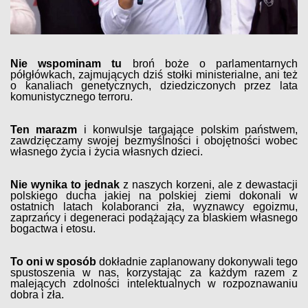
Nie wspominam tu
broń boże o parlamentarnych
półgłówkach, zajmujących dziś stołki ministerialne, ani też
o kanaliach genetycznych, dziedziczonych przez lata
komunistycznego terroru.
Ten marazm
i konwulsje targające polskim państwem,
zawdzięczamy swojej bezmyślności i obojętności wobec
własnego życia i życia własnych dzieci.
Nie wynika to jednak
z naszych korzeni, ale z dewastacji
polskiego ducha jakiej na polskiej ziemi dokonali w
ostatnich latach kolaboranci zła, wyznawcy egoizmu,
zaprzańcy i degeneraci podążający za blaskiem własnego
bogactwa i etosu.
To oni w sposób
dokładnie zaplanowany dokonywali tego
spustoszenia w nas, korzystając za każdym razem z
malejących zdolności intelektualnych w rozpoznawaniu
dobra i zła.