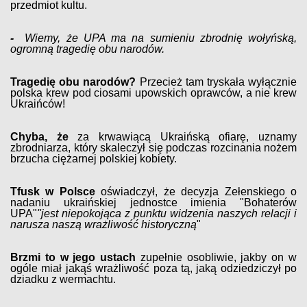
przedmiot kultu.
-
Wiemy, że UPA ma na sumieniu zbrodnię wołyńską,
ogromną tragedię obu narodów.
Tragedię obu narodów?
Przecież tam tryskała wyłącznie
polska krew pod ciosami upowskich oprawców, a nie krew
Ukraińców!
Chyba, że
za krwawiącą Ukraińską ofiarę, uznamy
zbrodniarza, który skaleczył się podczas rozcinania nożem
brzucha ciężarnej polskiej kobiety.
Tfusk w Polsce
oświadczył, że decyzja Zełenskiego o
nadaniu ukraińskiej jednostce imienia "Bohaterów
UPA"
"jest niepokojąca z punktu widzenia naszych relacji i
narusza naszą wrażliwość historyczną
"
Brzmi to w jego ustach
zupełnie osobliwie, jakby on w
ogóle miał jakąś wrażliwość poza tą, jaką odziedziczył po
dziadku z wermachtu.