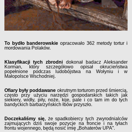
To bydło banderowskie
opracowało 362 metody tortur i
mordowania Polaków.
Klasyfikacji tych zbrodni
dokonał badacz Aleksander
Korman, który szczegółowo opisał okrucieństwa
popełnione podczas ludobójstwa na Wołyniu i w
Małopolsce Wschodniej.
Ofiary były poddawane
okrutnym torturom przed śmiercią,
często przy użyciu narzędzi gospodarskich takich jak
siekiery, widły, piły, noże, kije, pale i co tam im do tych
bandyckich barbarzyńskich łbów przyszło.
Doczekaliśmy się,
że spadkobiercy tych zwyrodnialców
zajmujących dziś swoje pozycje na froncie i na tyłach
frontu wojennego, będą nosić imię „Bohaterów UPA”.