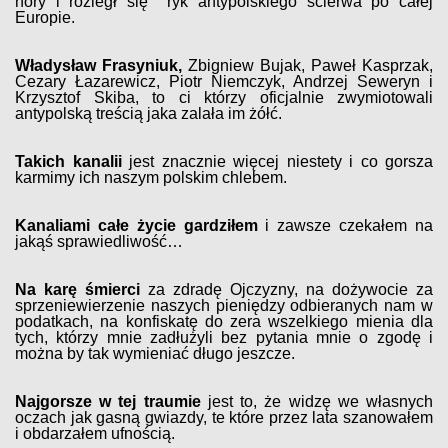
nory i rozległ się ryk antypolskiego ścierwa po całej
Europie.
Władysław Frasyniuk,
Zbigniew Bujak, Paweł Kasprzak,
Cezary Łazarewicz, Piotr Niemczyk, Andrzej Seweryn i
Krzysztof Skiba, to ci którzy oficjalnie zwymiotowali
antypolską treścią jaka zalała im żółć.
Takich kanalii
jest znacznie więcej niestety i co gorsza
karmimy ich naszym polskim chlebem.
Kanaliami całe życie gardziłem
i zawsze czekałem na
jakąś sprawiedliwość…
Na karę śmierci
za zdradę Ojczyzny, na dożywocie za
sprzeniewierzenie naszych pieniędzy odbieranych nam w
podatkach, na konfiskatę do zera wszelkiego mienia dla
tych, którzy mnie zadłużyli bez pytania mnie o zgodę i
można by tak wymieniać długo jeszcze.
Najgorsze w tej traumie
jest to, że widzę we własnych
oczach jak gasną gwiazdy, te które przez lata szanowałem
i obdarzałem ufnością.