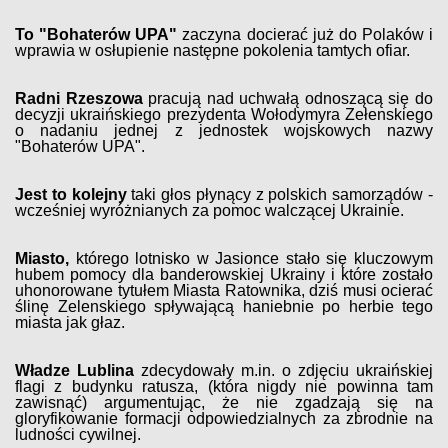
To "Bohaterów UPA"
zaczyna docierać już do Polaków i
wprawia w osłupienie następne pokolenia tamtych ofiar.
Radni Rzeszowa
pracują nad uchwałą odnoszącą się do
decyzji ukraińskiego prezydenta Wołodymyra Zełenskiego
o nadaniu jednej z jednostek wojskowych nazwy
"Bohaterów UPA".
Jest to kolejny
taki głos płynący z polskich samorządów -
wcześniej wyróżnianych za pomoc walczącej Ukrainie.
Miasto,
którego lotnisko w Jasionce stało się kluczowym
hubem pomocy dla banderowskiej Ukrainy i które zostało
uhonorowane tytułem Miasta Ratownika, dziś musi ocierać
ślinę Zelenskiego spływającą haniebnie po herbie tego
miasta jak głaz.
Władze Lublina
zdecydowały m.in. o zdjęciu ukraińskiej
flagi z
budynku ratusza, (która nigdy nie powinna tam
zawisnąć) argumentując, że nie zgadzają się na
gloryfikowanie formacji odpowiedzialnych za zbrodnie na
ludności cywilnej.