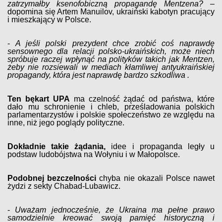
zatrzymałby ksenofobiczną propagandę Mentzena?
–
dopomina się Artem Manuilov, ukraiński kabotyn pracujący
i mieszkający w Polsce.
-
A jeśli polski prezydent chce zrobić coś naprawdę
sensownego dla relacji polsko-ukraińskich, może niech
spróbuje raczej wpłynąć na polityków takich jak Mentzen,
żeby nie rozsiewali w mediach kłamliwej antyukraińskiej
propagandy, która jest naprawdę bardzo szkodliwa .
Ten bękart UPA
ma czelność żądać od państwa, które
dało mu schronienie i chleb, prześladowania polskich
parlamentarzystów i polskie społeczeństwo ze względu na
inne, niż jego poglądy polityczne.
Dokładnie takie żądania,
idee i propaganda legły u
podstaw ludobójstwa na Wołyniu i w Małopolsce.
Podobnej bezczelności
chyba nie okazali Polsce nawet
żydzi z sekty Chabad-Lubawicz.
-
Uważam jednocześnie, że Ukraina ma pełne prawo
samodzielnie kreować swoją pamięć historyczną i