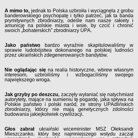
A mimo to,
jednak to Polska uzbroiła i wyciągnęła z grobu
banderowskiego psychopatę i tylko patrzeć, jak ta banda
prymitywnych zbrodniarzy, odeśle nam nasze rakiety i
amunicję na polskie miasta i wsie, by czcić i chronić
swoich „bohaterskich” zbrodniarzy UPA.
Jako państwo
bardzo wyraźnie skapitulowaliśmy w
sprawie ludobójstwa dokonanego na polskiej ludności
przez ukraińskich zdegenerowanych bandytów.
Nie oglądając się
na realia historyczne, wbrew własnym
interesom, uzbroiliśmy i wzbogaciliśmy swojego
największego wroga.
Jak grzyby po deszczu,
zaczęły wyłaniać się natychmiast
autorytety, mające na sumieniu tę pogardę, jaka spływa na
Polskie państwo i polski naród, ze strony UPAdlińskich
zbrodniarzy, którzy nie mają genetycznych zdolności
budowania jakiejkolwiek cywilizacji.
Głos zabrał
ukraiński wiceminister MSZ Ołeksandr
Mieszczanko, który bez najmniejszego wstydu zaczął