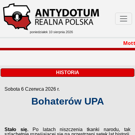
poniedziałek 10 sierpnia 2026
Podejrzane W Sieci
Motto na dz
Bóg Honor Ojczyzna
Filmoteka
HISTORIA
Sobota 6 Czerwca 2026 r.
Rozmaitości
Bohaterów UPA
Stało się.
Po latach niszczenia tkanki narodu, tak
szlachetnie rozwijającej się na przestrzeni setek lat historii,