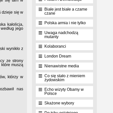
je się tam w
Białe jest białe a czarne
ś dzieje się w
czane
Polska armia i nie tylko
a kałolicja,
 według jego
Uwaga nadchodzą
mutanty
Kolaboranci
ki wynikło z
London Dream
cy ze strony
, które muszą
Nienawistne media
Co się stało z mieniem
ów, którzy w
żydowskim
pozbawił nas
Echo wizyty Obamy w
Polsce
Skażone wybory
Do tchu ostatniego