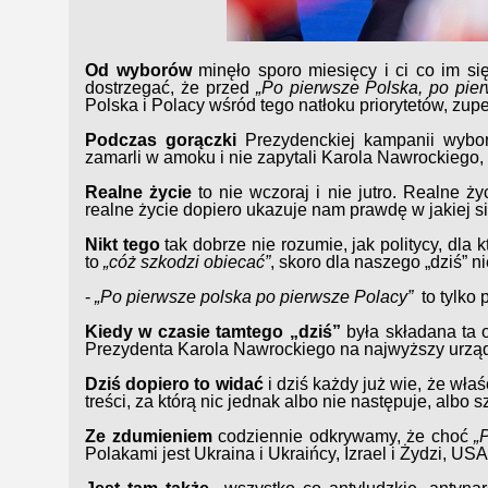
Od wyborów
minęło sporo miesięcy i ci co im się
dostrzegać, że przed
„Po pierwsze Polska, po pie
Polska i Polacy wśród tego natłoku priorytetów, zup
Podczas gorączki
Prezydenckiej kampanii wybor
zamarli w amoku i nie zapytali Karola Nawrockiego, 
Realne życie
to nie wczoraj i nie jutro. Realne życ
realne życie dopiero ukazuje nam prawdę w jakiej s
Nikt tego
tak dobrze nie rozumie, jak politycy, dla 
to
„cóż szkodzi obiecać”
, skoro dla naszego „dziś” 
-
„Po pierwsze polska po pierwsze Polacy”
to tylko 
Kiedy w czasie tamtego „dziś”
była składana ta o
Prezydenta Karola Nawrockiego na najwyższy urząd
Dziś dopiero to widać
i dziś każdy już wie, że wła
treści, za którą nic jednak albo nie następuje, albo s
Ze zdumieniem
codziennie odkrywamy, że choć
„
Polakami jest Ukraina i Ukraińcy, Izrael i Żydzi, US