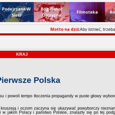
Podejrzane W
Bóg Honor
Filmoteka
Ro
Sieci
Ojczyzna
Motto na dziś:
Aby istnieć, trzeba uczestniczyć..
KRAJ
Pierwsze Polska
asu i powoli tempo tłoczenia propagandy w puste głowy wybor
y kruszeją i oczom zaczyna się ukazywać powyborczy nieznan
i w jakim Polacy i państwo Polskie, znalazły się po tej pod