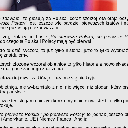
 zdawało, że głosują za Polską, coraz szerzej otwierają ocz
rwsze Polacy”
jest jeszcze tyle bardziej pierwszych krajów i n
ełnie pozostają niezauważalni.
czej, Polacy po haśle
„Po pierwsze Polska, po pierwsze P
do czego ta Polska i Polacy mają być pierwsi
ie to dziś. Wczoraj to już tylko historia, jutro to tylko wyobra
ię znajdujemy.
których złożone wczoraj obietnice to tylko historia a nowo skła
nie mają one żadnego znaczenia.
połowa tej myśli za którą nic realnie się nie kryje.
bietnica, nie wybrzmiało z niej nic więcej niż slogan, który p
 w państwie.
ściwie ten slogan o niczym konkretnym nie mówi.
Jest to tylko 
zokuje.
Po pierwsze Polska i po pierwsze Polacy”
to jednak jeszcze p
A i Amerykanie, UE i Niemcy, Franca i Anglia.