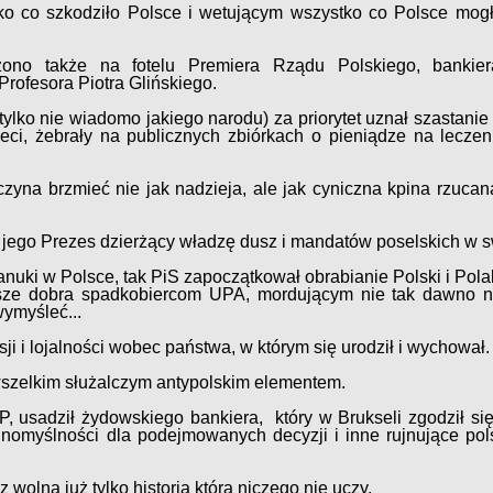
 co szkodziło Polsce i wetującym wszystko co Polsce mogł
ono także na fotelu Premiera Rządu Polskiego, bankier
Profesora Piotra Glińskiego.
(tylko nie wiadomo jakiego narodu) za priorytet uznał szastanie
eci, żebrały na publicznych zbiórkach o pieniądze na leczen
yna brzmieć nie jak nadzieja, ale jak cyniczna kpina rzuca
i jego Prezes dzierżący władzę dusz i mandatów poselskich w 
nuki w Polsce, tak PiS zapoczątkował obrabianie Polski i Po
nasze dobra spadkobiercom UPA, mordującym nie tak dawno 
wymyśleć...
i i lojalności wobec państwa, w którym się urodził i wychował.
 wszelkim służalczym antypolskim elementem.
 usadził żydowskiego bankiera, który w Brukseli zgodził si
dnomyślności dla podejmowanych decyzji i inne rujnujące pol
 z wolna już tylko historią która niczego nie uczy.