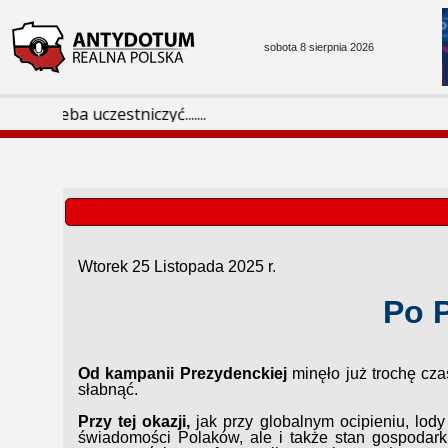
sobota 8 sierpnia 2026
uczestniczyć.......
Wtorek 25 Listopada 2025 r.
Po 
Od kampanii Prezydenckiej
minęło już trochę cz
słabnąć.
Przy tej okazji,
jak przy globalnym ocipieniu, lod
świadomości Polaków, ale i także stan gospodark