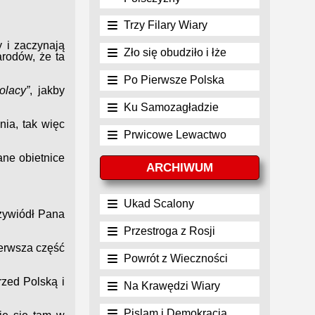
Trzy Filary Wiary
y i zaczynają
Zło się obudziło i łże
arodów, że ta
Po Pierwsze Polska
olacy”
, jakby
Ku Samozagładzie
źnia, tak więc
Prwicowe Lewactwo
dane obietnice
ARCHIWUM
Ukad Scalony
rzywiódł Pana
Przestroga z Rosji
pierwsza część
Powrót z Wieczności
rzed Polską i
Na Krawędzi Wiary
Pislam i Demokracja