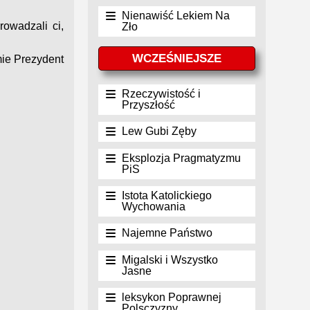
Nienawiść Lekiem Na
rowadzali ci,
Zło
WCZEŚNIEJSZE
mie Prezydent
Rzeczywistość i
Przyszłość
Lew Gubi Zęby
Eksplozja Pragmatyzmu
PiS
Istota Katolickiego
Wychowania
Najemne Państwo
Migalski i Wszystko
Jasne
leksykon Poprawnej
Polsczyzny