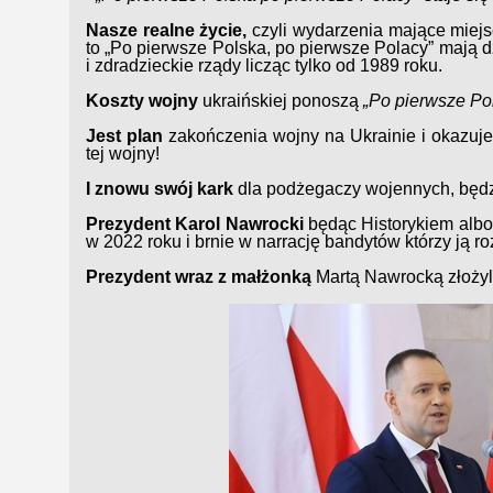
Nasze realne życie,
czyli wydarzenia mające miejs
to „Po pierwsze Polska, po pierwsze Polacy” mają d
i zdradzieckie rządy licząc tylko od 1989 roku.
Koszty wojny
ukraińskiej ponoszą
„Po pierwsze Po
Jest plan
zakończenia wojny na Ukrainie i okazuje
tej wojny!
I znowu swój kark
dla podżegaczy wojennych, będ
Prezydent Karol Nawrocki
będąc Historykiem albo 
w 2022 roku i brnie w narrację bandytów którzy ją roz
Prezydent wraz z małżonką
Martą Nawrocką złożyli