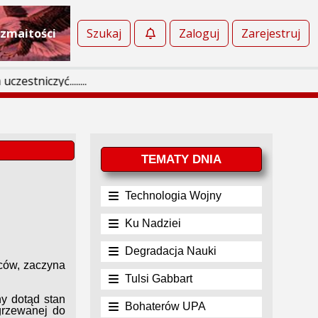
zmaitości
Szukaj
Zaloguj
Zarejestruj
......
TEMATY DNIA
Technologia Wojny
Ku Nadziei
Degradacja Nauki
ców, zaczyna
Tulsi Gabbart
y dotąd stan
Bohaterów UPA
grzewanej do