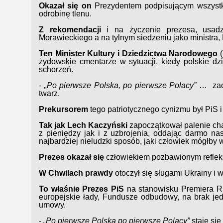
Okazał się on
Prezydentem podpisującym wszystko
odrobinę tlenu.
Z rekomendacji
i na życzenie prezesa, usadz
Morawieckiego a na tylnym siedzeniu jako ministra, 
Ten Minister Kultury i Dziedzictwa Narodowego
żydowskie cmentarze w sytuacji, kiedy polskie dzi
schorzeń.
-
„Po pierwsze Polska, po pierwsze Polacy”
… zacz
twarz.
Prekursorem
tego patriotycznego cynizmu był PiS 
Tak jak Lech Kaczyński
zapoczątkował palenie cha
z pieniędzy jak i z uzbrojenia, oddając darmo 
najbardziej nieludzki sposób, jaki człowiek mógłby 
Prezes okazał się
człowiekiem pozbawionym refleksj
W Chwilach prawdy
otoczył się sługami Ukrainy i
To właśnie Prezes PiS
na stanowisku Premiera RP,
europejskie łady, Fundusze odbudowy, na brak je
umowy.
-
„Po pierwsze Polska po pierwsze Polacy”
staje się