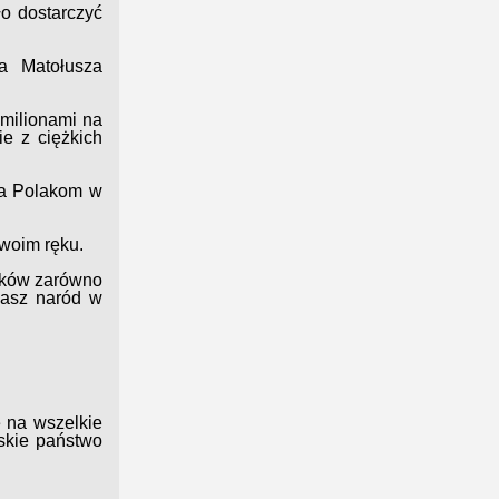
o dostarczyć
a Matołusza
 milionami na
ie z ciężkich
na Polakom w
swoim ręku.
laków zarówno
nasz naród w
ę na wszelkie
skie państwo