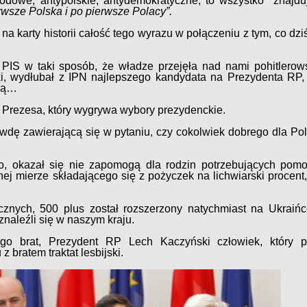
rodowe, antypolskie, antydemokratyczne, to wszystko znajdu
rwsze Polska i po pierwsze Polacy”.
na karty historii całość tego wyrazu w połączeniu z tym, co dzi
PIS w taki sposób, że władze przejęła nad nami pohitlerowsk
ski, wydłubał z IPN najlepszego kandydata na Prezydenta RP,
zną…
rezesa, który wygrywa wybory prezydenckie.
ę zawierającą się w pytaniu, czy cokolwiek dobrego dla Pols
, okazał się nie zapomogą dla rodzin potrzebujących pomo
ej mierze składającego się z pożyczek na lichwiarski procent
znych, 500 plus został rozszerzony natychmiast na Ukraińc
naleźli się w naszym kraju.
ego brat, Prezydent RP Lech Kaczyński człowiek, który 
 bratem traktat lesbijski.