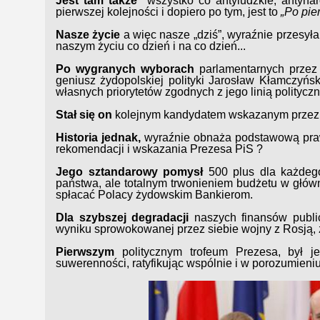
Jest tam także
wszystko co antyludzkie, antyna
pierwszej kolejności i dopiero po tym, jest to
„Po pie
Nasze życie
a więc nasze „dziś”, wyraźnie przesyła 
naszym życiu co dzień i na co dzień...
Po wygranych wyborach
parlamentarnych przez 
geniusz żydopolskiej polityki Jarosław Kłamczyń
własnych priorytetów zgodnych z jego linią polityc
Stał się on
kolejnym kandydatem wskazanym przez P
Historia jednak,
wyraźnie obnaża podstawową prawd
rekomendacji i wskazania Prezesa PiS ?
Jego sztandarowy pomysł
500 plus dla każdego
państwa, ale totalnym trwonieniem budżetu w główn
spłacać Polacy żydowskim Bankierom.
Dla szybszej degradacji
naszych finansów public
wyniku sprowokowanej przez siebie wojny z Rosją, z
Pierwszym
politycznym trofeum Prezesa, był j
suwerenności, ratyfikując wspólnie i w porozumieniu z