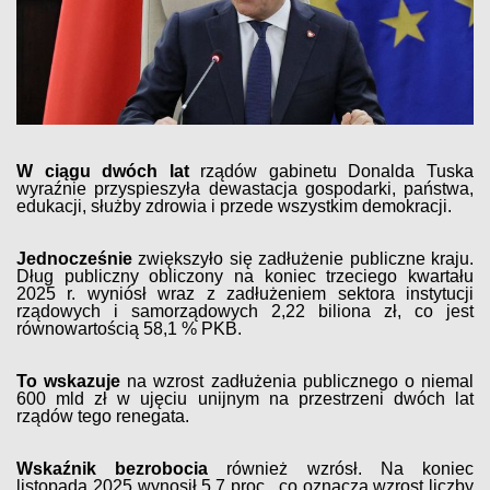
W ciągu dwóch lat
rządów gabinetu Donalda Tuska
wyraźnie przyspieszyła dewastacja gospodarki, państwa,
edukacji, służby zdrowia i przede wszystkim demokracji.
Jednocześnie
zwiększyło się zadłużenie publiczne kraju.
Dług publiczny obliczony na koniec trzeciego kwartału
2025 r. wyniósł wraz z zadłużeniem sektora instytucji
rządowych i samorządowych 2,22 biliona zł, co jest
równowartością 58,1 % PKB.
To wskazuje
na wzrost zadłużenia publicznego o niemal
600 mld zł w ujęciu unijnym na przestrzeni dwóch lat
rządów tego renegata.
Wskaźnik bezrobocia
również wzrósł. Na koniec
listopada 2025 wynosił 5,7 proc., co oznacza wzrost liczby