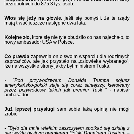
bezrobotnych do 875,3 tys. osób.
Włos się jeży na głowie,
jeśli się pomyśli, że te rządy
mają trwać jeszcze następne dwa lata.
Kolejne zło,
które się nie tyle obudziło co nas najechało, to
nowy ambasador USA w Polsce.
Co prawda
zapewnia on o swoim wsparciu dla rodzimych
zaprzańców, ale jak przystało na „człowieka wybranego”,
łże na wszystkie strony jakby był ministrem Tuska.
- "Pod przywództwem Donalda Trumpa sojusz
amerykańsko-polski staje się coraz silniejszy, kierowany
przez przywódców takich jak premier Tusk "
- napisał
ambasador.
Już lepszej przysługi
sam sobie taką opinią nie mógł
zrobić.
-
"Było dla mnie wielkim zaszczytem spotkać się dzisiaj z
niezwykle bystrym premierem Polski Donaldem Tuskiem –