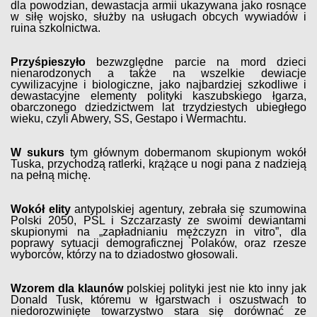
dla powodzian, dewastacja armii ukazywana jako rosnące
w siłę wojsko, służby na usługach obcych wywiadów i
ruina szkolnictwa.
Przyśpieszyło
bezwzględne parcie na mord dzieci
nienarodzonych a także na wszelkie dewiacje
cywilizacyjne i biologiczne, jako najbardziej szkodliwe i
dewastacyjne elementy polityki kaszubskiego łgarza,
obarczonego dziedzictwem lat trzydziestych ubiegłego
wieku, czyli Abwery, SS, Gestapo i Wermachtu.
W sukurs
tym głównym dobermanom skupionym wokół
Tuska, przychodzą ratlerki, krążące u nogi pana z nadzieją
na pełną michę.
Wokół elity
antypolskiej agentury, zebrała się szumowina
Polski 2050, PSL i Szczarzasty ze swoimi dewiantami
skupionymi na „zapładnianiu mężczyzn in vitro”, dla
poprawy sytuacji demograficznej Polaków, oraz rzesze
wyborców, którzy na to dziadostwo głosowali.
Wzorem dla klaunów
polskiej polityki jest nie kto inny jak
Donald Tusk, któremu w łgarstwach i oszustwach to
niedorozwinięte towarzystwo stara się dorównać ze