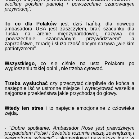
wielkim polskim patriotą i powszechnie szanowanym
przywódcą”.
To co dla Polaków
jest dziś hańbą, dla nowego
ambasadora USA jest zaszczytem, brak szacunku dla
Tuska na arenie międzynarodowej, nazywa on
„powszechnie szanowanym przywództwem” a
zaprzaństwo, zdradę i służalczość obcym nazywa „wielkim
patriotyzmem”.
Wszystkiego,
co się ciśnie na usta Polakom po
wygłoszeniu takiej opinii, nie trzeba cytować.
Trzeba wysłuchać
czy przeczytać cierpliwie do końca a
następnie iść w ustronne miejsce i wyrecytować wszelkie
najgorsze przekleństwa jakie przychodzą do głowy.
Wtedy ten stres
i to napięcie emocjonalne z człowieka
zejdą.
- "Dobre spotkanie. Ambasador Rose jest prawdziwym
przyjacielem Polski i świetnie rozumie naszą zewnętrzną i
wewnętrzną sytuację"
- skomentował największy łgarz w