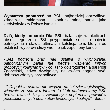
Wystarczy popatrzeć
na PSL, najbardziej obrzydliwą,
zdradliwą, zakłamaną i koniunkturalną partie jaka
kiedykolwiek w Polsce istniała.
Dziś, kiedy poparcie Dla PSL
balansuje w okolicach
absolutnego zera, PSL przypomniało sobie o pojęciu
patriotyzmu i stawia ultimatum kałolicjantom, którym od
ostatnich wyborów służy wiernie jak zapchlony kundel.
-"Bez podjęcia prac nad ustawą o wychowaniu
patriotycznym, partia nie będzie wspierać innych
propozycji koalicjantów"
- co jasno do zrozumienia dał Piotr
Zgorzelski, ledwo dźwigający na dwóch nogach swój
dobrobyt zdobyty przy polityce.
- "
Dopóki ta ustawa nie wejdzie na ścieżkę legislacyjną,
włącznie ze sprawozdaniem, to klub parlamentarny PSL
będzie uważał, że jest zwolniony z popierania projektów
poselskich innych podmiotów tworzących koalicję" -
dodał.