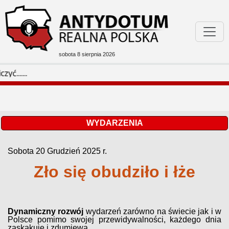
sobota 8 sierpnia 2026
Podejrzane W Sieci
M
Bóg Honor Ojczyzna
Filmoteka
WYDARZENIA
Sobota 20 Grudzień 2025 r.
Rozmaitości
Zło się obudziło i łże
Dynamiczny rozwój
wydarzeń zarówno na świecie jak i w
Polsce pomimo swojej przewidywalności, każdego dnia
zaskakuje i zdumiewa.