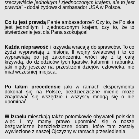
rzeczywiście jednolitym i zjednoczonym krajem, ale to jest
prawda" -
dodał żydowski ambasador USA w Polsce.
Co tu jest prawdą
Panie ambasadorze? Czy to, że Polska
jest jednolitym i zjednoczonym krajem, czy to, że to
stwierdzenie jest dla Pana szokujące!
Każda nieprawość
i krzywda wracają do sprawców. To co
żydzi wyprawiają z historią II wojny światowej i to co
wyprawiają po jej zakończeniu, wróci się z tą całą
krzywdą, do dziedziców tych łgarstw, kalumnii i rabunku,
jaki nigdy jeszcze na przestrzeni dziejów człowieka, nie
miał wcześniej miejsca.
Po takim precedensie
jaki w ramach eksperymentu
dokonał się na Polsce, bezdziedziczne mienie może
znajdować się wszędzie i wszyscy mnogą się o nie
upominać.
W Izraelu
mieszkają także potomkowie obywateli polskich
więc i my mamy prawo upomnieć się o nasze
bezgraniczne bezdziedziczne dobra, które tam zostały
wywiezione z naszej Ojczyzny w ramach przesiedlenia.