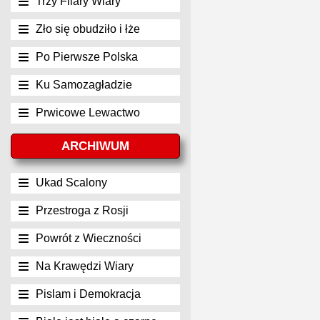
Trzy Filary Wiary
Zło się obudziło i łże
Po Pierwsze Polska
Ku Samozagładzie
Prwicowe Lewactwo
ARCHIWUM
Ukad Scalony
Przestroga z Rosji
Powrót z Wieczności
Na Krawędzi Wiary
Pislam i Demokracja