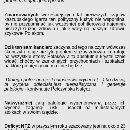
problem rolując go do przodu.
Zmarnowanych
wcześniejszych lat pierwszych rządów
kaszubskiego łgarza ten polityczny kuśtyk nie wspomina,
by nie przypominać jak wcześniej pohitlerowski najemnik
niszczył służbę zdrowia i jakie wały na naszym zdrowiu
szykował Polakom.
Dziś ten sam kanciarz
zaczyna od tego na czym wówczas
skończył i roluje nie tyle problem służby zdrowia, co roluje
na wszystkie strony Polaków a to absolutnie krystalicznie
widać, choćby w zamkniętych przychodniach i szpitalach
na które pieniędzy nie ma i nie będzie.
-Dlatego potrzebna jest całościowa wycena (…) bo dzisiaj
ta wycena odleciała,jest nierealistyczna i generuje
patologie -
kontynuuje Pełczyńska Nałęcz.
Najwyraźniej
całą patologie wygenerowaną przez ich
wycenę, zagarnął Tusk i usadził na ministerialnych
stołkach w swoim rządzie.
Deficyt NFZ
w przyszłym roku szacowany jest na około 23