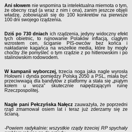
Ani słowem
nie wspomina ta intelektualna miernota o tym,
że obecny rząd (a wraz z nim i ona), zanim jeszcze objęli
władzę, zobowiązali się do 100 konkretów na pierwsze
100 dni swojego rządzenia.
Dziś po 730 dniach
ich rządzenia, jedyny widoczny efekt
tych obietnic, to rujnowanie Polaków inflacją, ciągłym
wzrostem cen, ściganie PIS-owców bez końca i
nakładanie kagańca na wszelkie media, które by mogły
choćby źle pomyśleć o tym rządzie z po hitlerowskim i po
stalinowskim rodowodem.
W kampanii wyborczej,
trzecia noga jaka nagle wyrosła
Hołowni i dynda pomiędzy Polską 2050 a PSL, miała być
przeciwwagą dla bandytów z platformy a stała się „piątym
kołem u woza” skutecznie napędzającym ruinę
Rzeczpospolitej.
Nagle pani Pełczyńska Nałęcz
zauważyła, że poprzedni
rząd zmarnował osiem lat i teraz już zderzamy się ze
ścianą.
-Powiem radykalnie: wszystkie rządy trzeciej RP spychały