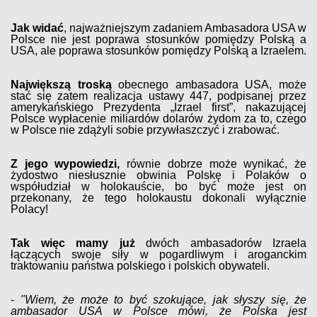
Jak widać
, najważniejszym zadaniem Ambasadora USA w
Polsce nie jest poprawa stosunków pomiędzy Polską a
USA, ale poprawa stosunków pomiędzy Polską a Izraelem.
Największą troską
obecnego ambasadora USA, może
stać się zatem realizacja ustawy 447, podpisanej przez
amerykańskiego Prezydenta „Izrael first”, nakazującej
Polsce wypłacenie miliardów dolarów żydom za to, czego
w Polsce nie zdążyli sobie przywłaszczyć i zrabować.
Z jego wypowiedzi,
równie dobrze może wynikać, że
żydostwo niesłusznie obwinia Polskę i Polaków o
współudział w holokauście, bo być może jest on
przekonany, że tego holokaustu dokonali wyłącznie
Polacy!
Tak więc mamy już
dwóch ambasadorów Izraela
łączących swoje siły w pogardliwym i aroganckim
traktowaniu państwa polskiego i polskich obywateli.
-
"Wiem, że może to być szokujące, jak słyszy się, że
ambasador USA w Polsce mówi, że Polska jest