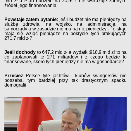
mld zł a Plan budżetu na 2026 r. nie wskazuje żadnych
źródeł jego finansowania.
Powstaje zatem pytanie:
jeśli budżet nie ma pieniędzy na
służbę zdrowia, na wojsko, na administrację, na
samorządy a w zasadzie nie ma na nic pieniędzy - To skąd
mają się wziąć pieniądze na pokrycie tych brakujących
271,7 mld zł?
Jeśli dochody
to 647,2 mld zł a wydatki:918,9 mld zł to na
co zaplanowali te 271 miliardów i z czego będzie to
finansowane, skoro tych pieniędzy nie ma w gospodarce?
Przecież
Polsce tyle jachtów i klubów swingersów nie
potrzeba, tym bardziej przy tak drastycznym spadku
demografii.