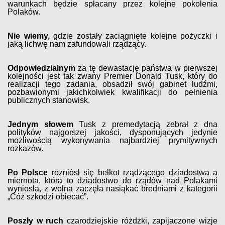
warunkach będzie spłacany przez kolejne pokolenia
Polaków.
Nie wiemy,
gdzie zostały zaciągnięte kolejne pożyczki i
jaką lichwę nam zafundowali rządzący.
Odpowiedzialnym
za tę dewastację państwa w pierwszej
kolejności jest tak zwany Premier Donald Tusk, który do
realizacji tego zadania, obsadził swój gabinet ludźmi,
pozbawionymi jakichkolwiek kwalifikacji do pełnienia
publicznych stanowisk.
Jednym słowem
Tusk z premedytacją zebrał z dna
polityków najgorszej jakości, dysponujących jedynie
możliwością wykonywania najbardziej prymitywnych
rozkazów.
Po Polsce
rozniósł się bełkot rządzącego dziadostwa a
miernota, która to dziadostwo do rządów nad Polakami
wyniosła, z wolna zaczęła nasiąkać bredniami z kategorii
„Cóż szkodzi obiecać”.
Poszły w ruch
czarodziejskie różdżki, zapijaczone wizje