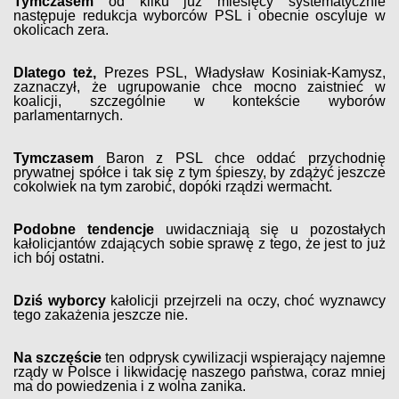
Tymczasem
od kilku już miesięcy systematycznie
następuje redukcja wyborców PSL i obecnie oscyluje w
okolicach zera.
Dlatego też,
Prezes PSL, Władysław Kosiniak-Kamysz,
zaznaczył, że ugrupowanie chce mocno zaistnieć w
koalicji, szczególnie w kontekście wyborów
parlamentarnych.
Tymczasem
Baron z PSL chce oddać przychodnię
prywatnej spółce i tak się z tym śpieszy, by zdążyć jeszcze
cokolwiek na tym zarobić, dopóki rządzi wermacht.
Podobne tendencje
uwidaczniają się u pozostałych
kałolicjantów zdających sobie sprawę z tego, że jest to już
ich bój ostatni.
Dziś wyborcy
kałolicji przejrzeli na oczy, choć wyznawcy
tego zakażenia jeszcze nie.
Na szczęście
ten odprysk cywilizacji wspierający najemne
rządy w Polsce i likwidację naszego państwa, coraz mniej
ma do powiedzenia i z wolna zanika.