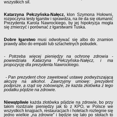
wszystkich sił.
Katarzyna Pełczyńska-Nałęcz,
klon Szymona Hołowni,
rozpoczyna testy łgarstw i sprawdza, na ile da się otumanić
Prezydenta Karola Nawrockiego, by jej hipokryzja mogła
się zmierzyć i porównać z łgarstwami Tuska.
Dobre łgarstwo
musi odwoływać się albo do znamion
prawdy albo do empatii lub szlachetnych pobudek.
- Potrzeba więcej pieniędzy na ochronę zdrowia -
powiedziała Katarzyna Pełczyńska-Nałęcz, i ma
propozycję dla prezydenta Nawrockiego.
- Pan prezydent chce zawetować ustawę podwyższającą
akcyzę na alkohol. Zawrzyjmy umowę: prezydent
podpisze, a rząd się zobowiąże, że każda złotówka z tego
podatku pójdzie na zdrowie.
Niewątpliwie
każda złotówka pójdzie na zdrowie, bo przy
takim rozdziale pieniędzy jak to z KPO, w Polsce we
wszystkich knajpach, restauracjach i hotelach rozlegnie się
jedno wielkie „na zdrowie” i będzie się lało po stołach to