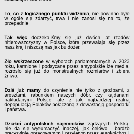
To, co z logicznego punktu widzenia,
nie powinno było
w ogóle się zdarzyć, trwa i nie zanosi się na to, że
przepadnie.
Tak więc
doczekaliśmy się już dwóch lat rządów
hitlerowszczyzny w Polsce, które przewalają się przez
nasz kraj i niszczą nas jak buldożer.
Zło wskrzeszone
w wyborach parlamentarnych w 2023
roku, karmione i podsycane przez antypolskie łże media,
rozrosło się już do monstrualnych rozmiarów i zbiera
żniwo.
Dziś już mamy
do czynienia nie tylko z groźbami, z
aresztami, rabunkiem naszych dóbr, czy kajdanami
nakładanymi Polsce, ale z jak najbardziej realną
depopulacją Polaków połączoną z dewastacją gospodarki
i państwa.
Działań antypolskich najemników
rządzących Polską,
nie da się wytłumaczyć inaczej, jak celowo i bardzo
precyzyjnie opracowanym i przyjętym przez eurokołchoz i