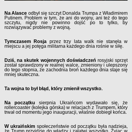
Na Alasce
odbył się szczyt Donalda Trumpa z Władimirem
Putinem. Problem w tym, że ani do wojny, ani też do tego
szczytu, nigdy nie powinno dojść po to tylko, by
rozwiązywać problemy z wojną.
Tymczasem Rosja
przez trzy lata walk nie stanęła w
miejscu a jej potęga militarna każdego dnia rośnie w siłę.
Dziś, na skutek wojennych doświadczeń
rosyjski sprzęt
został sprawdzony w realnej walce, zmieniony i ulepszony
do tego stopnia, że zachodnia broń każdego dnia staje się
mniej skuteczna.
Ta wojna to był błąd, który zmienił wszystko.
Na początku
sierpnia Ukraińcom wydawało się, że
rollercoaster (kolejka górska) w relacjach z Trumpem, który
trwał od momentu jego inauguracji, właśnie dobiegł końca.
W ukraińskim
społeczeństwie od początku była nadzieja,
że Trump przyjdzie do władzy i załatwi wszystko. Żyjąc w