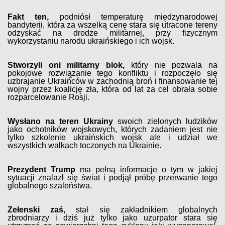
Fakt ten,
podniósł temperaturę międzynarodowej
bandyterii, która za wszelką cenę stara się utracone tereny
odzyskać na drodze militarnej, przy fizycznym
wykorzystaniu narodu ukraińskiego i ich wojsk.
Stworzyli oni militarny blok,
który nie pozwala na
pokojowe rozwiązanie tego konfliktu i rozpoczęło się
uzbrajanie Ukraińców w zachodnią broń i finansowanie tej
wojny przez koalicję zła, która od lat za cel obrała sobie
rozparcelowanie Rosji.
Wysłano na teren Ukrainy
swoich zielonych ludzików
jako ochotników wojskowych, których zadaniem jest nie
tylko szkolenie ukraińskich wojsk ale i udział we
wszystkich walkach toczonych na Ukrainie.
Prezydent Trump
ma pełną informacje o tym w jakiej
sytuacji znalazł się świat i podjął próbę przerwanie tego
globalnego szaleństwa.
Zełenski zaś,
stał się zakładnikiem globalnych
zbrodniarzy i dziś już tylko jako uzurpator stara się