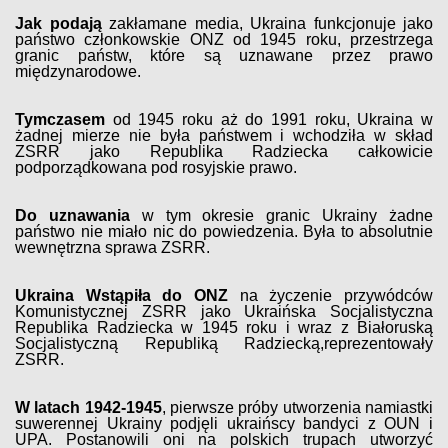
Jak podają
zakłamane media, Ukraina funkcjonuje jako
państwo członkowskie ONZ od 1945 roku, przestrzega
granic państw, które są uznawane przez prawo
międzynarodowe.
Tymczasem
od 1945 roku aż do 1991 roku, Ukraina w
żadnej mierze nie była państwem i wchodziła w skład
ZSRR jako Republika Radziecka całkowicie
podporządkowana pod rosyjskie prawo.
Do uznawania
w tym okresie granic Ukrainy żadne
państwo nie miało nic do powiedzenia. Była to absolutnie
wewnętrzna sprawa ZSRR.
Ukraina Wstąpiła do ONZ
na życzenie przywódców
Komunistycznej ZSRR jako Ukraińska Socjalistyczna
Republika Radziecka w 1945 roku i wraz z Białoruską
Socjalistyczną Republiką Radziecką,reprezentowały
ZSRR.
W latach 1942-1945
, pierwsze próby utworzenia namiastki
suwerennej Ukrainy podjęli ukraińscy bandyci z OUN i
UPA. Postanowili oni na polskich trupach utworzyć