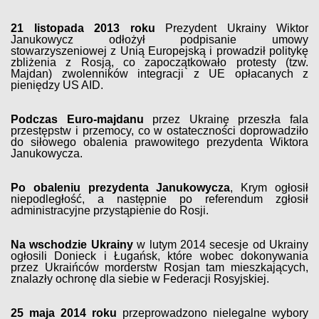
21 listopada 2013 roku
Prezydent Ukrainy Wiktor
Janukowycz odłożył podpisanie umowy
stowarzyszeniowej z Unią Europejską i prowadził politykę
zbliżenia z Rosją, co zapoczątkowało protesty (tzw.
Majdan) zwolenników integracji z UE opłacanych z
pieniędzy US AID.
Podczas Euro-majdanu
przez Ukrainę przeszła fala
przestępstw i przemocy, co w ostateczności doprowadziło
do siłowego obalenia prawowitego prezydenta Wiktora
Janukowycza.
Po obaleniu prezydenta Janukowycza
, Krym ogłosił
niepodległość, a następnie po referendum zgłosił
administracyjne przystąpienie do Rosji.
Na wschodzie Ukrainy
w lutym 2014 secesje od Ukrainy
ogłosili Donieck i Ługańsk, które wobec dokonywania
przez Ukraińców morderstw Rosjan tam mieszkających,
znalazły ochronę dla siebie w Federacji Rosyjskiej.
25 maja 2014 roku
przeprowadzono nielegalne wybory