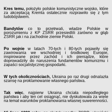
Kres temu,
położyło polskie komunistyczne wojsko, które
za akceptacją Kremla ostatecznie rozprawiło się z tym
ludobójstwem.
Bandytów
co to przetrwali, władze Polskie w
porozumieniu z KP ZSRR przesiedlili zarówno w głąb
ZSRR jak i na zachodnie ziemie Polski.
Po wojnie
w latach 70-tych i 80-tych pojawiły się
zawirowania we wschodniej i środkowej Europie,
inspirowane przez zachód i ich pieniądze, które
doprowadziły do naruszenia fundamentów komunizmu i
zapaści socjalistycznej gospodarki.
W tych okolicznościach,
Ukraina po raz drugi odnalazła
szansę na proklamowanie własnego państwa.
Tak więc
, najpierw Ukraina chciała niepodległego
państwa i aby ten cel osiągnąć, nie dyskutowała za wiele
na temat warunków proklamowania własnej suwerenności.