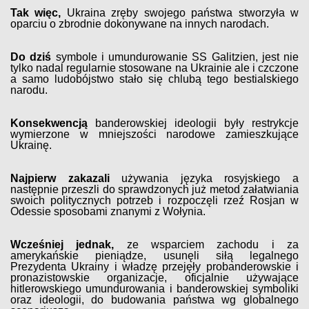
Tak więc,
Ukraina zręby swojego państwa stworzyła w
oparciu o zbrodnie dokonywane na innych narodach.
Do dziś
symbole i umundurowanie SS Galitzien, jest nie
tylko nadal regularnie stosowane na Ukrainie ale i czczone
a samo ludobójstwo stało się chlubą tego bestialskiego
narodu.
Konsekwencją
banderowskiej ideologii były restrykcje
wymierzone w mniejszości narodowe zamieszkujące
Ukrainę.
Najpierw zakazali
używania języka rosyjskiego a
następnie przeszli do sprawdzonych już metod załatwiania
swoich politycznych potrzeb i rozpoczęli rzeź Rosjan w
Odessie sposobami znanymi z Wołynia.
Wcześniej jednak,
ze wsparciem zachodu i za
amerykańskie pieniądze, usunęli siłą legalnego
Prezydenta Ukrainy i władzę przejęły probanderowskie i
pronazistowskie organizacje, oficjalnie używające
hitlerowskiego umundurowania i banderowskiej symboliki
oraz ideologii, do budowania państwa wg globalnego