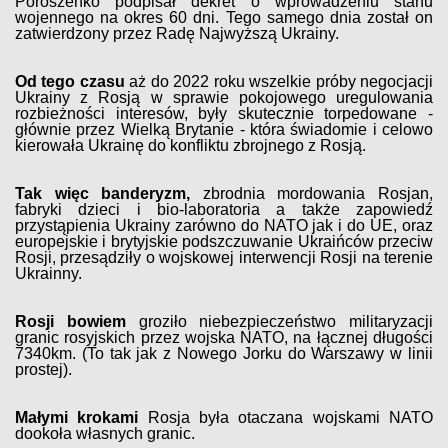
Poroszenko podpisał dekret o wprowadzeniu stanu
wojennego na okres 60 dni. Tego samego dnia został on
zatwierdzony przez Radę Najwyższą Ukrainy.
Od tego czasu
aż do 2022 roku wszelkie próby negocjacji
Ukrainy z Rosją w sprawie pokojowego uregulowania
rozbieżności interesów, były skutecznie torpedowane -
głównie przez Wielką Brytanie - która świadomie i celowo
kierowała Ukrainę do konfliktu zbrojnego z Rosją.
Tak więc banderyzm,
zbrodnia mordowania Rosjan,
fabryki dzieci i bio-laboratoria a także zapowiedź
przystąpienia Ukrainy zarówno do NATO jak i do UE, oraz
europejskie i brytyjskie podszczuwanie Ukraińców przeciw
Rosji, przesądziły o wojskowej interwencji Rosji na terenie
Ukrainny.
Rosji bowiem
groziło niebezpieczeństwo militaryzacji
granic rosyjskich przez wojska NATO, na łącznej długości
7340km. (To tak jak z Nowego Jorku do Warszawy w linii
prostej).
Małymi krokami
Rosja była otaczana wojskami NATO
dookoła własnych granic.