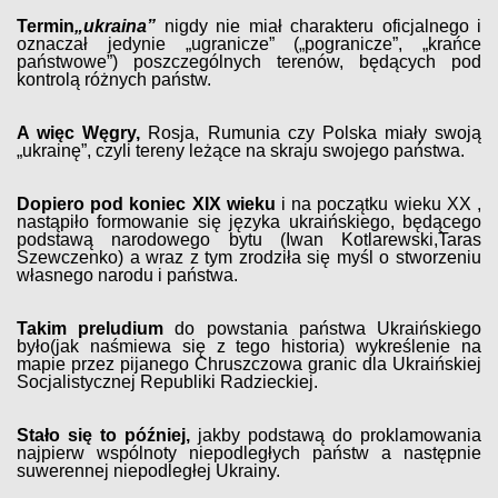
Termin
„ukraina”
nigdy nie miał charakteru oficjalnego i
oznaczał jedynie „ugranicze” („pogranicze”, „krańce
państwowe”) poszczególnych terenów, będących pod
kontrolą różnych państw.
A więc Węgry,
Rosja, Rumunia czy Polska miały swoją
„ukrainę”, czyli tereny leżące na skraju swojego państwa.
Dopiero pod koniec XIX wieku
i na początku wieku XX ,
nastąpiło formowanie się języka ukraińskiego, będącego
podstawą narodowego bytu (Iwan Kotlarewski,Taras
Szewczenko) a wraz z tym zrodziła się myśl o stworzeniu
własnego narodu i państwa.
Takim preludium
do powstania państwa Ukraińskiego
było(jak naśmiewa się z tego historia) wykreślenie na
mapie przez pijanego Chruszczowa granic dla Ukraińskiej
Socjalistycznej Republiki Radzieckiej.
Stało się to później,
jakby podstawą do proklamowania
najpierw wspólnoty niepodległych państw a następnie
suwerennej niepodległej Ukrainy.