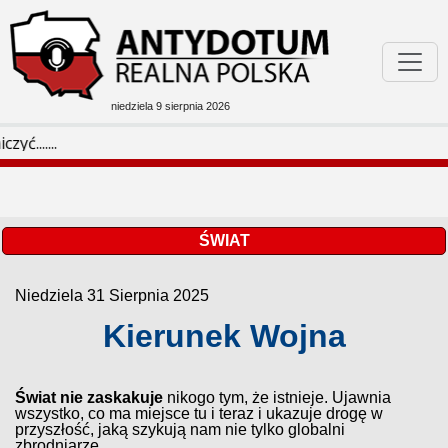
niedziela 9 sierpnia 2026
Podejrzane W Sieci
Mo
Bóg Honor Ojczyzna
Filmoteka
ŚWIAT
Niedziela 31 Sierpnia 2025
Rozmaitości
Kierunek Wojna
Świat nie zaskakuje
nikogo tym, że istnieje. Ujawnia
wszystko, co ma miejsce tu i teraz i ukazuje drogę w
przyszłość, jaką szykują nam nie tylko globalni
zbrodniarze.