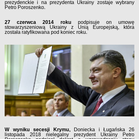
prezydenckie i na prezydenta Ukrainy zostaje wybrany
Petro Poroszenko.
27 czerwca 2014 roku
podpisuje on umowę
stowarzyszeniową Ukrainy z Unią Europejską, która
została ratyfikowana pod koniec roku.
W wyniku secesji Krymu,
Doniecka i Ługańska 26
listopada 2018 nielegalny prezydent Ukrainy Petro