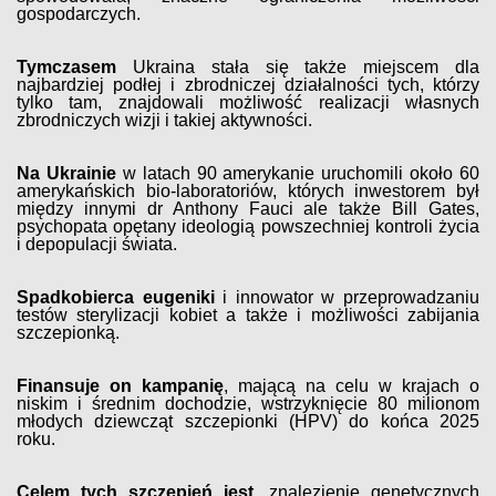
gospodarczych.
Tymczasem
Ukraina stała się także miejscem dla
najbardziej podłej i zbrodniczej działalności tych, którzy
tylko tam, znajdowali możliwość realizacji własnych
zbrodniczych wizji i takiej aktywności.
Na Ukrainie
w latach 90 amerykanie uruchomili około 60
amerykańskich bio-laboratoriów, których inwestorem był
między innymi dr Anthony Fauci ale także Bill Gates,
psychopata opętany ideologią powszechniej kontroli życia
i depopulacji świata.
Spadkobierca eugeniki
i innowator w przeprowadzaniu
testów sterylizacji kobiet a także i możliwości zabijania
szczepionką.
Finansuje on kampanię
, mającą na celu w krajach o
niskim i średnim dochodzie, wstrzyknięcie 80 milionom
młodych dziewcząt szczepionki (HPV) do końca 2025
roku.
Celem tych szczepień jest
, znalezienie genetycznych