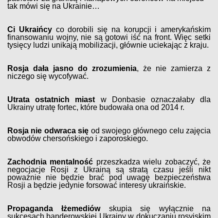
tak mówi się na Ukrainie…
Ci Ukraińcy
co dorobili się na korupcji i amerykańskim
finansowaniu wojny, nie są gotowi iść na front. Więc setki
tysięcy ludzi unikają mobilizacji, głównie uciekając z kraju.
Rosja dała jasno do zrozumienia
, że nie zamierza z
niczego się wycofywać.
Utrata ostatnich miast
w Donbasie oznaczałaby dla
Ukrainy utratę fortec, które budowała ona od 2014 r.
Rosja nie odwraca się
od swojego głównego celu zajęcia
obwodów chersońskiego i zaporoskiego.
Zachodnia mentalność
przeszkadza wielu zobaczyć, że
negocjacje Rosji z Ukrainą są stratą czasu jeśli nikt
poważnie nie będzie brać pod uwagę bezpieczeństwa
Rosji a będzie jedynie forsować interesy ukraińskie.
Propaganda łżemediów
skupia się wyłącznie na
sukcesach banderowskiej Ukrainy w dokuczaniu rosyjskim