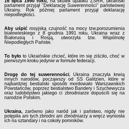
16 lipca 1990 roku,
na skutek upadku ZSRR, ukraiński
parlament przyjął "Deklarację Suwerenności" państwowej
Ukrainy. Rok później parlament przyjął deklarację
niepodległości.
Aby uśpić
rosyjską czujność na mocy tzw.porozumienia
białowieskiego z 8 grudnia 1991 roku, Ukraina wraz z
Białorusią i Rosją, utworzyła tzw. Wspólnotę
Niepodległych Państw.
To było
to Ukraińskie chcieć, które im się ziściło, choć w
pierwszym kroku jedynie w formule federacji.
Drogę do tej suwerenności
, Ukraina znaczyła krwią
innych narodów, począwszy od SS Galitzien, które w
najbardziej bestialski sposób mordowało Warszawskich
Powstańców, poprzez bestialstwo Bandery i Szuchewycza
oraz ludobójstwo jakiego ci zbrodniarze dopuścili się na
narodzie Polskim.
Ukraina,
zarówno jako naród jak i państwo, nigdy nie
potępiła ani tych zbrodni ani zbrodniarzy a wręcz wyniosła
ich na sztandary i na cokoły pomników.