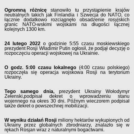
Ogromną różnicę
stanowiło tu przystąpienie krajów
neutralnych takich jak Finlandia i Szwecja do NATO, co
łącznie dodatkowo rozciągnęło obsadzenie rosyjskich
granic NATO-wskimi wojskami na długości łącznej
kolejnych 1300 km.
24 lutego 2022
o godzinie 5:55 czasu moskiewskiego
prezydent Rosji Władimir Putin ogłosił, że podjął decyzję o
rozpoczęciu operacji wojskowej na Ukrainie.
O godz. 5:00 czasu lokalnego
(4:00 czasu polskiego)
rozpoczęła się operacja wojskowa Rosji na terytorium
Ukrainy.
Tego samego dnia,
prezydent Ukrainy Wołodymyr
Zełenski,podpisał dekret o wprowadzeniu stanu
wojennego na okres 30 dni. Późnym wieczorem podpisał
także dekret o powszechnej mobilizacji.
W wyniku działań Rosji
miliony hektarów wykupionych od
Ukrainy przez globalnych zbrodniarzy, znalazło się w
rękach Rosjan wraz z naturalnymi bogactwami.