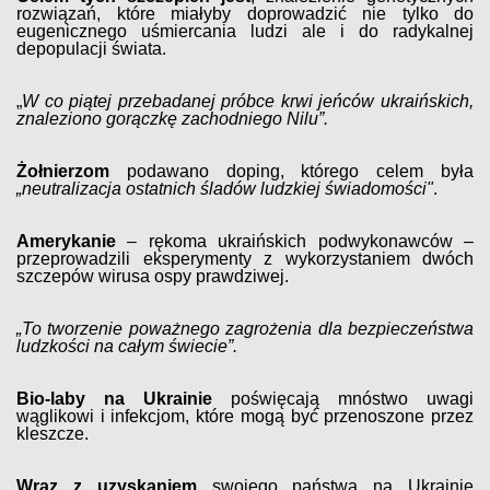
rozwiązań, które miałyby doprowadzić nie tylko do
eugenicznego uśmiercania ludzi ale i do radykalnej
depopulacji świata.
„
W co piątej przebadanej próbce krwi jeńców ukraińskich,
znaleziono gorączkę zachodniego Nilu”.
Żołnierzom
podawano doping, którego celem była
„neutralizacja ostatnich śladów ludzkiej świadomości"
.
Amerykanie
– rękoma ukraińskich podwykonawców –
przeprowadzili eksperymenty z wykorzystaniem dwóch
szczepów wirusa ospy prawdziwej.
„To tworzenie poważnego zagrożenia dla bezpieczeństwa
ludzkości na całym świecie”.
Bio-laby na Ukrainie
poświęcają mnóstwo uwagi
wąglikowi i infekcjom, które mogą być przenoszone przez
kleszcze.
Wraz z uzyskaniem
swojego państwa na Ukrainie