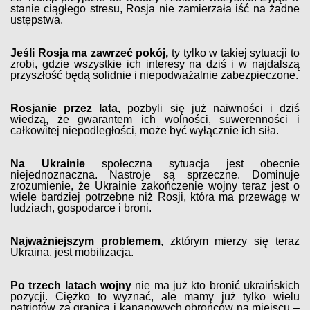
stanie ciągłego stresu, Rosja nie zamierzała iść na żadne
ustępstwa.
Jeśli Rosja ma zawrzeć pokój,
ty tylko w takiej sytuacji to
zrobi, gdzie wszystkie ich interesy na dziś i w najdalszą
przyszłość będą solidnie i niepodważalnie zabezpieczone.
Rosjanie przez lata,
pozbyli się już naiwności i dziś
wiedzą, że gwarantem ich wolności, suwerenności i
całkowitej niepodległości, może być wyłącznie ich siła.
Na Ukrainie
społeczna sytuacja jest obecnie
niejednoznaczna. Nastroje są sprzeczne. Dominuje
zrozumienie, że Ukrainie zakończenie wojny teraz jest o
wiele bardziej potrzebne niż Rosji, która ma przewagę w
ludziach, gospodarce i broni.
Najważniejszym problemem
, zktórym mierzy się teraz
Ukraina, jest mobilizacja.
Po trzech latach wojny
nie ma już kto bronić ukraińskich
pozycji. Ciężko to wyznać, ale mamy już tylko wielu
patriotów za granicą i kanapowych obrońców na miejscu –