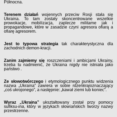
Północna.
Terenem działań
wojennych przeciw Rosji stała się
Ukraina. To tam zostały skoncentrowane wszelkie
prowokacje, mobilizacja, zaplecze militarne jak i
propagandowe, które w zasadzie czyni agresora ofiarą a
ofiarę agresorem.
Jest to typowa strategia
tak charakterystyczna dla
zachodnich demon-kracji.
Zanim zajmiemy się
roszczeniami i ambicjami Ukrainy,
trzeba tu nadmienić, że Ukraina nigdy nie istniała jako
państwo .
Ze słowotwórczego
i etymologicznego punktu widzenia
nazwa „Ukraina” zawiera w sobie rdzeń
kraj
oznaczający
„coś ukrojonego”, a następnie: „kawał ziemi lub koniec”.
Wyraz „Ukraina”
ukształtowany został przy pomocy
sufiksu
-ina
, który w językach słowiańskich tworzy nazwy
przestrzenne.