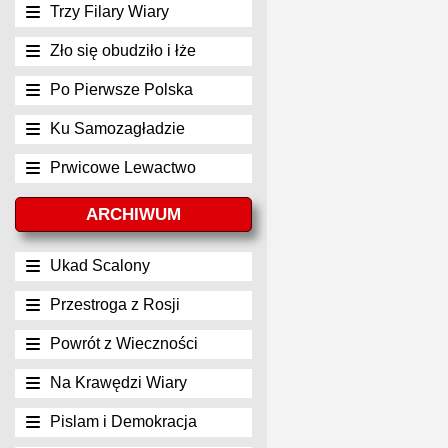
Trzy Filary Wiary
Zło się obudziło i łże
Po Pierwsze Polska
Ku Samozagładzie
Prwicowe Lewactwo
ARCHIWUM
Ukad Scalony
Przestroga z Rosji
Powrót z Wieczności
Na Krawędzi Wiary
Pislam i Demokracja