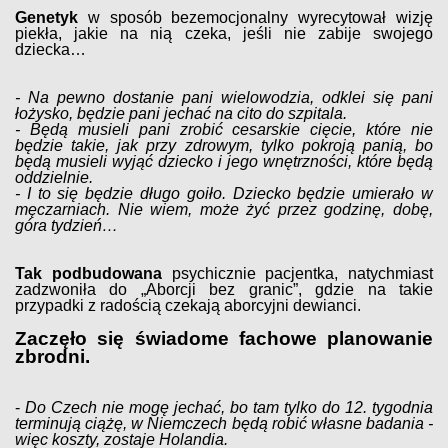
Genetyk
w sposób bezemocjonalny wyrecytował wizję
piekła, jakie na nią czeka, jeśli nie zabije swojego
dziecka…
- Na pewno dostanie pani wielowodzia, odklei się pani
łożysko, będzie pani jechać na cito do szpitala.
- Będą musieli pani zrobić cesarskie cięcie, które nie
będzie takie, jak przy zdrowym, tylko pokroją panią, bo
będą musieli wyjąć dziecko i jego wnętrzności, które będą
oddzielnie.
- I to się będzie długo goiło. Dziecko będzie umierało w
męczarniach. Nie wiem, może żyć przez godzinę, dobę,
góra tydzień…
Tak podbudowana
psychicznie pacjentka, natychmiast
zadzwoniła do „Aborcji bez granic”, gdzie na takie
przypadki z radością czekają aborcyjni dewianci.
Zaczęło się świadome fachowe planowanie
zbrodni.
-
Do Czech nie mogę jechać, bo tam tylko do 12. tygodnia
terminują ciążę, w Niemczech będą robić własne badania -
więc koszty, zostaje Holandia.