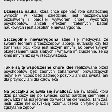
Dzisiejsza nauka,
która chce spełniać role ostateczniej
wyroczni w każdej dziedzinie, jest naszpikowana
oszustwem i bardziej wytworem chorej wyobraźni
psychopatów, aniżeli efektem rzetelnych badań
naukowych i jest absolutnie niewiarygodna.
Szczególnie niewiarygodna
staje się medycyna ze
swoimi teoriami przeszczepów, aborcji, eutanazji czy też
transmisji płci, która jest niczym innym jak perwersyjnym
okaleczaniem ludzi słabych i wmawia im złudzenie, że są
kimś innym niż są w rzeczywistości.
Takie są te współczesne chore idee
realizowane przez
psychopatów bez żadnych zahamowań prowadzących
jedynie w nicość bez żadnego pożytku ani dla świata, ani
dla przyrody, ani dla człowieka
Na początku pojawiła się światłość,
ale światłość, która
dziś panoszy się po świecie, coraz bardziej ciemnieje i
prowadzi nas już jedynie do wiecznej ciemności. Tam zaś,
jeśli ludzie nie odzyskają rozumu, czeka ich tylko płacz i
zgrzytanie zębów.