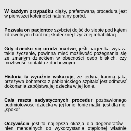
W każdym przypadku
ciąży, preferowaną procedurą jest
w pierwszej kolejności naturalny poród.
Pozwala on pacjentce
szybciej dojść do siebie pod kątem
zdrowotnym i bardziej skutecznej fizycznej rehabilitacji.
Gdy dziecko się urodzi martwe,
jeśli pacjentka wyraża
takie życzenie, powinna mieć możliwość pożegnania się
ze zmarłym dzieckiem w obecności osób bliskich, czy
możliwość kontaktu z duchownym.
Historia ta wyraźnie wskazuje,
że jedyną traumą jaką
przeżywa bohaterka z pabianickiego szpitala jest odmowa
dokonania zabójstwa jej dziecka w jej łonie.
Cała reszta sadystycznych procedur
pozbawionego
podmiotowości dziecka w jej łonie, łonie matki, jest dla niej
„spoko”
Oczywiście
jest to najlepsza okazja dla degeneratów i
hien mendalnych do wykorzystania otępionej właśnie