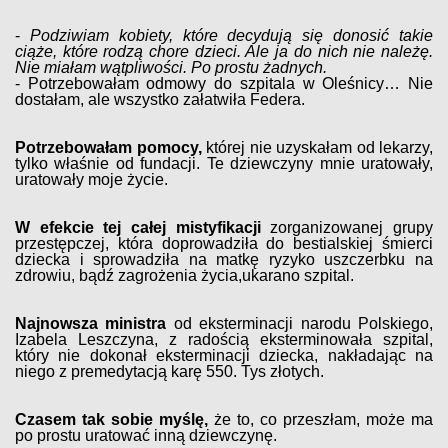
-
Podziwiam kobiety, które decydują się donosić takie
ciąże, które rodzą chore dzieci. Ale ja do nich nie należę.
Nie miałam wątpliwości. Po prostu żadnych.
- Potrzebowałam odmowy do szpitala w Oleśnicy… Nie
dostałam, ale wszystko załatwiła Federa.
Potrzebowałam pomocy,
której nie uzyskałam od lekarzy,
tylko właśnie od fundacji. Te dziewczyny mnie uratowały,
uratowały moje życie.
W efekcie tej całej mistyfikacji
zorganizowanej grupy
przestępczej, która doprowadziła do bestialskiej śmierci
dziecka i sprowadziła na matkę ryzyko uszczerbku na
zdrowiu, bądź zagrożenia życia,ukarano szpital.
Najnowsza ministra
od eksterminacji narodu Polskiego,
Izabela Leszczyna, z radością eksterminowała szpital,
który nie dokonał eksterminacji dziecka, nakładając na
niego z premedytacją karę 550. Tys złotych.
Czasem tak sobie myślę,
że to, co przeszłam, może ma
po prostu uratować inną dziewczynę.