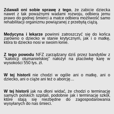
Zdawali oni sobie sprawę z tego
, że zabicie dziecka
nawet z tak poważnymi wadami rozwoju, odbiera jemu
prawo do godnej śmierci a matce odbiera możliwość samo
rehabilitacji organizmu powiązanej z przebytą ciążą.
Medycyna i lekarze
powinni zatroszczyć się do końca
zarówno o dziecko w stanie krytycznym, jak i o matkę,
która to dziecko nosi w swoim łonie.
Z tego powodu
NFZ zarządzany dziś przez bandytów z
"kałolicji otumanielskiej" nałożył na placówkę karę w
wysokości 550 tys. zł.
W tej historii
nie chodzi w ogóle ani o matkę, ani o
dziecko, ani o ciąże ani też o aborcję…
W tej historii
jak na dłoni widać, że chodzi o terminację
samych polskich szpitali, podobnie jak i terminację szkół,
które stają się niezbędne do zagospodarowania
wysyłanych do nas śmieci.