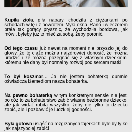
Kupiła zioła,
piła napary, chodziła z ciężarkami po
schodach w tę i z powrotem. Myła okna. Rano i wieczorem
brała tak gorący prysznic, że wychodziła bordowa, jak
mówi, byleby już to mieć za sobą, żeby poronić.
Od tego czasu
już nawet na moment nie przyszło jej do
głowy, że tę ciąże można najzdrowiej donosić, że można
urodzić i że można pożegnać się z własnym dzieckiem,
któremu nie dany był normalny rozwój pod sercem matki.
To był koszmar
… Ja nie jestem bohaterką dumnie
oświadcza łżemediom nasza bohaterka.
Na pewno bohaterką
w tym konkretnym sensie nie jest,
bo cóż to za bohaterstwo zabić własne bezbronne dziecko,
ale jak widać robiła wszystko, żeby nie tylko to dziecko
zabić, ale i pozbawić je ludzkiej godności.
Była gotowa
usiąść na rozgrzanych fajerkach byle by tylko
jak najszybciej zabić!