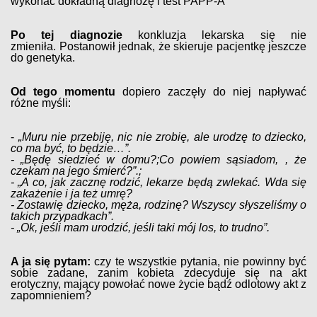
wykonać dokładną diagnozę i test PAPP-A
Po tej diagnozie
konkluzja lekarska się nie
zmieniła. Postanowił jednak, że skieruje pacjentkę jeszcze
do genetyka.
Od tego momentu
dopiero zaczęły do niej napływać
różne myśli:
-
„Muru nie przebiję, nic nie zrobię, ale urodzę to dziecko,
co ma być, to będzie…”.
- „Będę siedzieć w domu?;Co powiem sąsiadom, , że
czekam na jego śmierć?”.;
- „A co, jak zacznę rodzić, lekarze będą zwlekać. Wda się
zakażenie i ja też umrę?
- Zostawię dziecko, męża, rodzinę? Wszyscy słyszeliśmy o
takich przypadkach”.
- „Ok, jeśli mam urodzić, jeśli taki mój los, to trudno”.
A ja się pytam:
czy te wszystkie pytania, nie powinny być
sobie zadane, zanim kobieta zdecyduje się na akt
erotyczny, mający powołać nowe życie bądź odlotowy akt z
zapomnieniem?