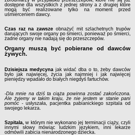
dostępne dla wszystkich z jednej strony a z drugiej które
mogą być realizowane tylko na moment przed
uśmierceniem dawcy.
Czas raz na zawsze
obnażyć mit szlachetnych trupów
darujących swoje organy po śmierci, ponieważ po śmierci,
żadne organy nie nadają się do przeszczepów.
Organy muszą być pobierane od dawców
żywych.
Dzisiejsza medycyna
jak widać dba o to, żeby dawców
było jak najwięcej, życia jak najmniej i jak najwięcej
pieniędzy wpadało do białych niegdyś fartuchów.
-
Dla mnie na dziś ta ciąża powinna zostać zakończona.
Ale żyjemy w takim kraju, że nie jestem w stanie pani
pomóc
- usłyszała, pacjentka pabianickiego szpitala od
swojego lekarza.
Szpitala,
w którym nie wykonano jej terminacji ciąży, czyli
innymi słowy mówiąc ludzkim językiem, inni lekarze
odmówili zabicia nienarodzonego dziecka.