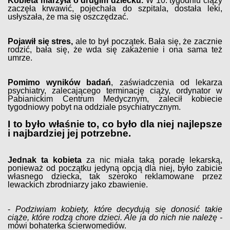
Kobieta marzyła o drugim dziecku.
W 10. tygodniu ciąży
zaczęła krwawić, pojechała do szpitala, dostała leki,
usłyszała, że ma się oszczędzać.
Pojawił się stres,
ale to był początek. Bała się, że zacznie
rodzić, bała się, że wda się zakażenie i ona sama też
umrze.
Pomimo wyników badań
, zaświadczenia od lekarza
psychiatry, zalecającego terminację ciąży, ordynator w
Pabianickim Centrum Medycznym, zalecił kobiecie
tygodniowy pobyt na oddziale psychiatrycznym.
I to było właśnie to, co było dla niej najlepsze
i najbardziej jej potrzebne.
Jednak ta kobieta
za nic miała taką poradę lekarską,
ponieważ od początku jedyną opcją dla niej, było zabicie
własnego dziecka, tak szeroko reklamowane przez
lewackich zbrodniarzy jako zbawienie.
-
Podziwiam kobiety, które decydują się donosić takie
ciąże, które rodzą chore dzieci. Ale ja do nich nie należę -
mówi bohaterka ścierwomediów.