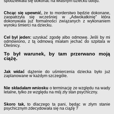
spodziewała się dokonać na własnym dziecku uboju.
Chcąc się upewnić,
że to morderstwo będzie dokonane,
zaopatrzyła się wcześniej w „Adwokatkinię” która
dokonywała już formalności związanych z wykonaniem
wyroku śmierci na dziecku.
Cel był jeden:
uzyskać zgodę albo odmowę. Jeśli by mi
odmówiono, z tą odmową miałam jechać do szpitala w
Oleśnicy.
To był warunek, by tam przerwano moją
ciążę.
Jak widać
dążenie do uśmiercenia dziecka było już
zaplanowane w każdym szczególe.
Nie składałam wniosku
o terminację ze względu na wady
letalne, tylko ze względu na mój zły stan psychiczny.
Skoro tak,
to dlaczego ta pani, będąc w złym stanie
psychicznym zdecydowała się na ciążę ?