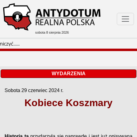
sobota 8 sierpnia 2026
Podejrzane W Sieci
M
Bóg Honor Ojczyzna
Filmoteka
WYDARZENIA
Sobota 29 czerwiec 2024 r.
Rozmaitości
Kobiece Koszmary
Historia ta
przydarzyła się naprawdę i jest już opisywana