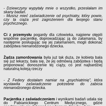
-
Dziewczyny wypytały mnie o wszystko, przesłałam im
skany badań.
-
Musisz mieć zaświadczenie od psychiatry, który powie,
czy ta ciąża jest zagrożeniem dla twojego stanu
psychicznego.
Ci z przemysłu
pogardy dla człowieka, najpierw otępili
wspólnie pacjentkę, doprowadzając ją do załamania, by
następnie posługując się jej załamaniem, mogli dokonać
zabójstwa nienarodzonego dziecka.
Żądza zamordowania
była już tak duża, że kobieta bała
się już lekarzy, bała się, że jej odmówią zabójstwa i będą
proponować donoszenie tej ciąży, co jest najbardziej
naturalną koleją rzeczy
-
Z Federy dostałam namiar na „psychiatrinię”, która
wystawiła zaświadczenie potrzebne do zabicia
nienarodzonego dziecka.
Pacjentka z zaświadczeniem
i wynikami badań udała się
do Pabianickiego Centrum Medycznego, gdzie