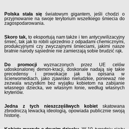
Polska stała się
światowym gigantem, jeśli chodzi o
przyjmowanie na swoje terytorium wszelkiego śmiecia do
zagospodarowania.
Skoro tak,
to eksportują nam także i ten antycywilizacyjny
śmieć, tak jak to robili uprzednio z odpadami chemicznymi,
produkcyjnymi czy zwyczajnymi śmieciami, jakimi nasze
bratnie narody sąsiednie nie zamierzają sobie brudzić rąk.
Do promocji
wyznaczonych przez UE celów
udoskonalonej demon-kracji, doskonale nadają się takie
precedensy i prowokacje jak ta opisana w
ścierwomediach, jako zjawisko nieludzkie, ponieważ nie
zezwala wszystkim bez wyjątku kobietom na zabijanie
własnego dziecka, we własnym łonie, według własnych
kryteriów.
Jedna z tych nieszczęśliwych kobiet
skatowana
zbrodniczą lewacką ideologią, opowiada publicznie swoją
historię.