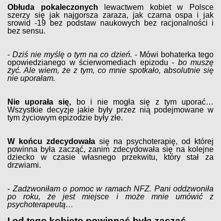
Obłuda pokaleczonych
lewactwem kobiet w Polsce
szerzy się jak najgorsza zaraza, jak czarna ospa i jak
srowid -19 bez podstaw naukowych bez racjonalności i
bez sensu.
-
Dziś nie myślę o tym na co dzień.
- Mówi bohaterka tego
opowiedzianego w ścierwomediach epizodu -
bo muszę
żyć. Ale wiem, że z tym, co mnie spotkało, absolutnie się
nie uporałam.
Nie uporała się,
bo i nie mogła się z tym uporać…
Wszystkie decyzje jakie były przez nią podejmowane w
tym życiowym epizodzie były złe.
W końcu zdecydowała
się na psychoterapię, od której
powinna była zacząć, zanim zdecydowała się na kolejne
dziecko w czasie własnego przekwitu, który stał za
drzwiami.
-
Zadzwoniłam o pomoc w ramach NFZ. Pani oddzwoniła
po roku, że jest miejsce i może mnie umówić z
psychoterapeutą…
I od tego kobieto powinnaś była zacząć.