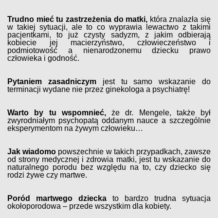
Trudno mieć tu zastrzeżenia do matki,
która znalazła się
w takiej sytuacji, ale to co wyprawia lewactwo z takimi
pacjentkami, to już czysty sadyzm, z jakim odbierają
kobiecie jej macierzyństwo, człowieczeństwo i
podmiotowość a nienarodzonemu dziecku prawo
człowieka i godność.
Pytaniem zasadniczym
jest tu samo wskazanie do
terminacji wydane nie przez ginekologa a psychiatrę!
Warto by tu wspomnieć,
że dr. Mengele, także był
zwyrodniałym psychopatą oddanym nauce a szczególnie
eksperymentom na żywym człowieku…
Jak wiadomo
powszechnie w takich przypadkach, zawsze
od strony medycznej i zdrowia matki, jest tu wskazanie do
naturalnego porodu bez względu na to, czy dziecko się
rodzi żywe czy martwe.
Poród martwego dziecka
to bardzo trudna sytuacja
okołoporodowa – przede wszystkim dla kobiety.