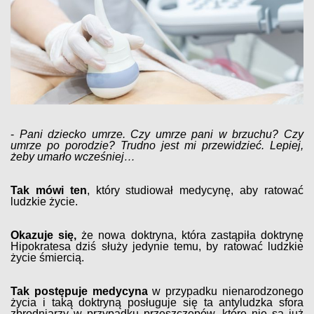
-
Pani dziecko umrze. Czy umrze pani w brzuchu? Czy
umrze po porodzie? Trudno jest mi przewidzieć. Lepiej,
żeby umarło wcześniej…
Tak mówi ten
, który studiował medycynę, aby ratować
ludzkie życie.
Okazuje się,
że nowa doktryna, która zastąpiła doktrynę
Hipokratesa dziś służy jedynie temu, by ratować ludzkie
życie śmiercią.
Tak postępuje medycyna
w przypadku nienarodzonego
życia i taką doktryną posługuje się ta antyludzka sfora
zbrodniarzy w przypadku przeszczepów, które nie są już