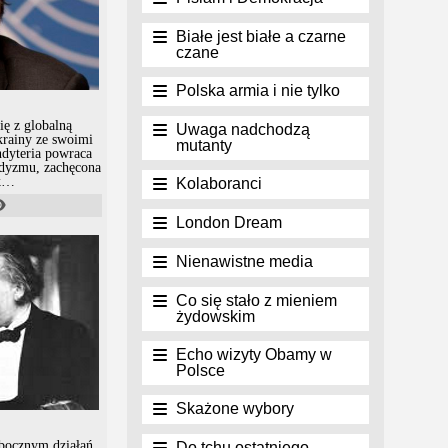
Białe jest białe a czarne
czane
Polska armia i nie tylko
ię z globalną
Uwaga nadchodzą
krainy ze swoimi
mutanty
dyteria powraca
dyzmu, zachęcona
k
Kolaboranci
wanych wobec
ocjotechniki w
London Dream
gniętej na całą
żliwy bez
 możliwości
Nienawistne media
zeciągu około 80
s-sapiens” do
go się instynktem
Co się stało z mieniem
em.
żydowskim
Echo wizyty Obamy w
Polsce
Skażone wybory
ubocznym działań
Do tchu ostatniego