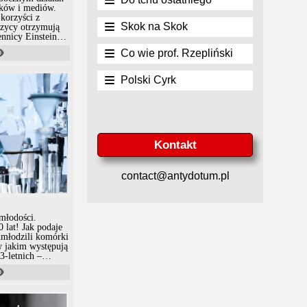
ików i mediów.
korzyści z
Skok na Skok
Fizycy otrzymują
nnicy Einsteina
racyjne media,
Co wie prof. Rzepliński
 miliony
 umieszczenia na
"Człowieka
Polski Cyrk
Kontakt
contact@antydotum.pl
młodości.
lat! Jak podaje
dmłodzili komórki
 w jakim występują
3-letnich –
 dokonano tego
a tylko nie
zy to były tylko
lata czy dwadzieścia