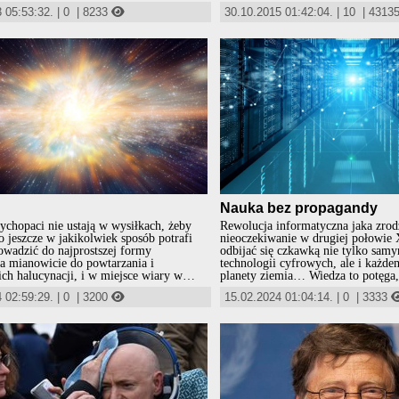
gi, opiłować kopytka, albo po prostu ubić
śmierci ale źródłem życia Krzyż to nie tylko religia.
 05:53:32.
|
0
|
8233
30.10.2015 01:42:04.
|
10
|
4313
ub zwyczajnie - po bandycku, tak też i
To przede wszystkim nauka.
im ci zwyrodnialcy obcinają rogi, piłują
o prostu rytualnie lub po bandycku,
ępiani i mordowani co od dawana
dobójstwem.
Nauka bez propagandy
chopaci nie ustają w wysiłkach, żeby
Rewolucja informatyczna jaka zrodz
o jeszcze w jakikolwiek sposób potrafi
nieoczekiwanie w drugiej połowie
owadzić do najprostszej formy
odbijać się czkawką nie tylko sa
i a mianowicie do powtarzania i
technologii cyfrowych, ale i każd
ich halucynacji, i w miejsce wiary w
planety ziemia… Wiedza to potęga,
 do wierzenia projekcje ich chorych
zagrożeń z niej wypływających. Rozwój informatyki
 02:59:29.
|
0
|
3200
15.02.2024 01:04:14.
|
0
|
3333
Nauka bowiem przestała już zabiegać o
doprowadził do nagromadzenia taki
ygodność o jakiekolwiek uznanie, o
że my sami nie jesteśmy w stanie t
 argumentację i jakiekolwiek dowody.
przetworzyć i z nich skorzystać.
em staje się projekcja zdegenerowanych
dzi zwanych bezpodstawnie
mi”