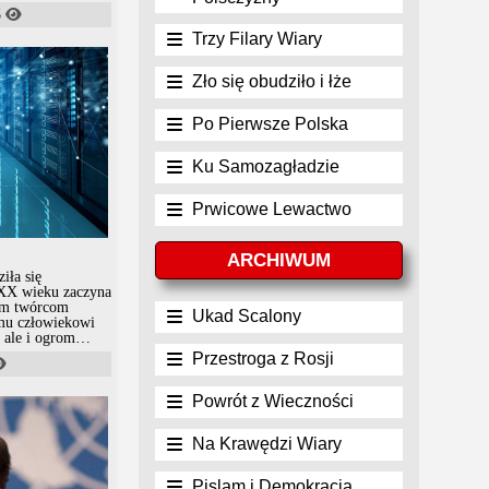
5
Trzy Filary Wiary
Zło się obudziło i łże
Po Pierwsze Polska
Ku Samozagładzie
Prwicowe Lewactwo
ARCHIWUM
iła się
 XX wieku zaczyna
mym twórcom
Ukad Scalony
emu człowiekowi
 ale i ogrom
Przestroga z Rosji
ch ilości danych,
ych danych
Powrót z Wieczności
Na Krawędzi Wiary
Pislam i Demokracja