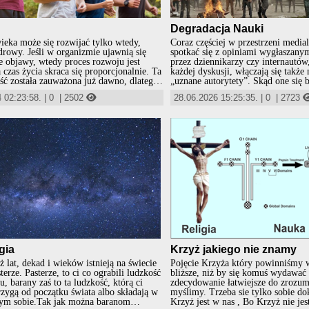
Degradacja Nauki
ieka może się rozwijać tylko wtedy,
Coraz częściej w przestrzeni media
zdrowy. Jeśli w organizmie ujawnią się
spotkać się z opiniami wygłaszanym
e objawy, wtedy proces rozwoju jest
przez dziennikarzy czy internautów,
 czas życia skraca się proporcjonalnie. Ta
każdej dyskusji, włączają się także 
ć została zauważona już dawno, dlatego
„uznane autorytety”. Skąd one się b
 się tacy, którzy upatrzyli sobie w
uznaje za autorytety nikt do końca 
 02:23:58.
|
0
|
2502
28.06.2026 15:25:35.
|
0
|
2723
atologicznych innych, szansę dla siebie na
choćby tylko dlatego, że ci co dla 
ój, dostatek i pomyślność. Tak powstała
autorytetami, dla innych mogą być 
wraz z nią farmakologia, która stała się
odwrotnie. Podstawowym argumentem przekonania
meną, jako że profity z niej płynące
odbiorców do własnych wizji, poglą
 niebotyczne. Z czasem aptekarstwo
koncepcji, coraz częściej staje się 
zyć się w większe podmioty i tak powstały
wygłaszanych opinii własnym tyt
ceutyczne, które zaczęły generować
poza którym często taki autorytet n
 zyski.
powiedzenia.
gia
Krzyż jakiego nie znamy
ż lat, dekad i wieków istnieją na świecie
Pojęcie Krzyża który powinniśmy wz
terze. Pasterze, to ci co ograbili ludzkość
bliższe, niż by się komuś wydawać
u, barany zaś to ta ludzkość, którą ci
zdecydowanie łatwiejsze do zrozumi
rzygą od początku świata albo składają w
myślimy. Trzeba sie tylko sobie dok
mym sobie.Tak jak można baranom
Krzyż jest w nas , Bo Krzyż nie je