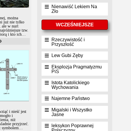
Nienawiść Lekiem Na
Zło
lnej, można
i już nie tylko
WCZEŚNIEJSZE
 ale w nurt
najróżniejsze tzw.
iorą i kto ich
nie ma pojęcia,
Rzeczywistość i
jednych są
Przyszłość
debilami i
dów, teorii czy
Lew Gubi Zęby
wspieranie
ułem naukowym,
Eksplozja Pragmatyzmu
ie ma nic do
PiS
Istota Katolickiego
Wychowania
Najemne Państwo
Migalski i Wszystko
iąć i nieść jest
Jasne
 mogło i
enia, niż
ladnie przyjrzeć.
leksykon Poprawnej
st symbolem
Polsczyzny