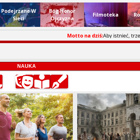
Podejrzane W
Bóg Honor
Filmoteka
Ro
Sieci
Ojczyzna
Motto na dziś:
Aby istnieć, trzeba uczes
NAUKA