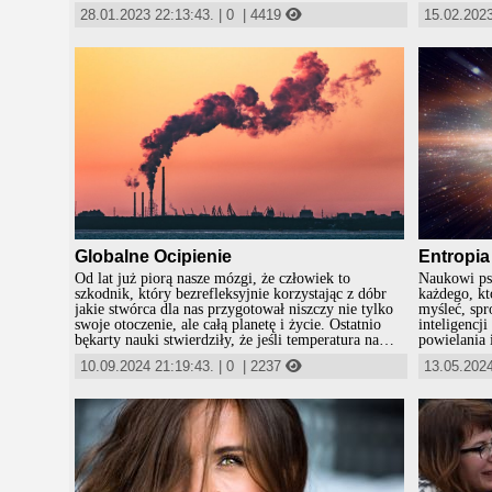
globalnych psychopatów, dla których eksperymenty
przyciąć ro
28.01.2023 22:13:43.
|
0
|
4419
15.02.2023
w zakresie materiałów i inżynierii genetycznej na
rytualnie l
zwierzętach, nie dawały już żadnej
nam wszystk
satysfakcji.Wzorem doskonałości nadal pozostał
kopytka, albo p
człowiek. Roztoczyli więc oni wizję stworzenia
jesteśmy ot
nowego bytu, który ma wyprzeć ludzkość i wznieść
nazwano lu
się ponad ograniczenia ducha i materii w jakim
zamknięte jest dziś nie tylko ludzkie życie.
Globalne Ocipienie
Entropia
Od lat już piorą nasze mózgi, że człowiek to
Naukowi psy
szkodnik, który bezrefleksyjnie korzystając z dóbr
każdego, kt
jakie stwórca dla nas przygotował niszczy nie tylko
myśleć, spr
swoje otoczenie, ale całą planetę i życie. Ostatnio
inteligencj
bękarty nauki stwierdziły, że jeśli temperatura na
powielania 
ziemi osiągnie 31 stopni C to wszelkie życie na ziemi
Boga, podać
10.09.2024 21:19:43.
|
0
|
2237
13.05.2024
przestanie istnieć. Temperatura na ziemi bywała już
wyobraźni. 
blisko 50 stopni C i jakoś nikt na to nie umarł, ale
własną wiar
jak tłumaczą nam naukowe pachołki globalnych
jakąkolwiek
zbrodniarzy, to nie bękarty nauki się mylą, tylko
Dziś dowod
złośliwi ludzie nie chcą umierać, nawet przy tak
umysłów lu
dramatycznie wysokich temperaturach.
„naukowca