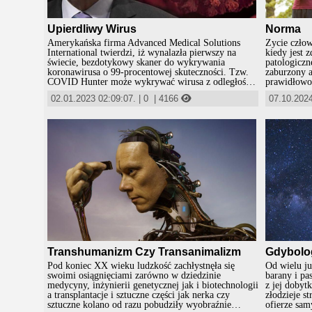
Upierdliwy Wirus
Norma
Amerykańska firma Advanced Medical Solutions
Życie człow
International twierdzi, iż wynalazła pierwszy na
kiedy jest 
świecie, bezdotykowy skaner do wykrywania
patologiczn
koronawirusa o 99-procentowej skuteczności. Tzw.
zaburzony a
COVID Hunter może wykrywać wirusa z odległości
prawidłowoś
2 metrów, może być też dostosowany do wykrywania
też znaleźli
02.01.2023 02:09:07.
|
0
|
4166
07.10.2024
mutacji COVID-19. Weszliśmy w kolejną bardziej
procesach p
zaawansowaną fazę otumaniania homo sapiens,
własny rozw
któremu już z sapiens pozostało jedynie sapanie.
medycyna a 
żydowską do
zawsze były
zaczęło łąc
firmy farma
gigantyczne
Transhumanizm Czy Transanimalizm
Gdybolo
Pod koniec XX wieku ludzkość zachłystnęła się
Od wielu ju
swoimi osiągnięciami zarówno w dziedzinie
barany i pas
medycyny, inżynierii genetycznej jak i biotechnologii
z jej dobytk
a transplantacje i sztuczne części jak nerka czy
złodzieje st
sztuczne kolano od razu pobudziły wyobraźnie
ofierze sa