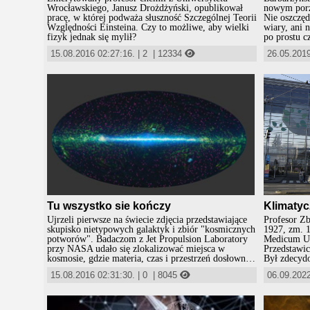
Wrocławskiego, Janusz Drożdżyński, opublikował
nowym porz
pracę, w której podważa słuszność Szczególnej Teorii
Nie oszczędz
Względności Einsteina. Czy to możliwe, aby wielki
wiary, ani 
fizyk jednak się mylił?
po prostu c
15.08.2016 02:27:16.
|
2
|
12334
26.05.2019
Tu wszystko sie kończy
Klimaty
Ujrzeli pierwsze na świecie zdjęcia przedstawiające
Profesor Zb
skupisko nietypowych galaktyk i zbiór "kosmicznych
1927, zm. 1
potworów". Badaczom z Jet Propulsion Laboratory
Medicum Un
przy NASA udało się zlokalizować miejsca w
Przedstawi
kosmosie, gdzie materia, czas i przestrzeń dosłownie
Był zdecyd
znikają - chodzi o supermasywne czarne dziury.
„ocipienia”
15.08.2016 02:31:30.
|
0
|
8045
06.09.2022
globalne oc
Zbigniew J
Komisji Se
był tej kom