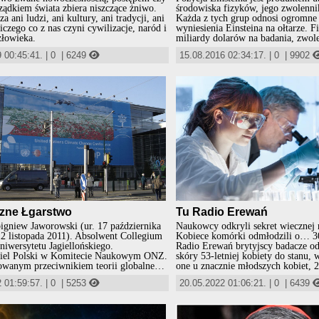
ądkiem świata zbiera niszczące żniwo.
środowiska fizyków, jego zwolenn
a ani ludzi, ani kultury, ani tradycji, ani
Każda z tych grup odnosi ogromne 
niczego co z nas czyni cywilizacje, naród i
wyniesienia Einsteina na ołtarze. 
złowieka.
miliardy dolarów na badania, zwole
są przyzwoicie nagradzani, a korpo
 00:45:41.
|
0
|
6249
15.08.2016 02:34:17.
|
0
|
9902
takie jak magazyn Time, sprzedają
egzemplarzy swoich pism w wyniku
okładce wizerunku Einsteina jako 
Stulecia".
czne Łgarstwo
Tu Radio Erewań
igniew Jaworowski (ur. 17 października
Naukowcy odkryli sekret wiecznej 
2 listopada 2011). Absolwent Collegium
Kobiece komórki odmłodzili o… 30 
iwersytetu Jagiellońskiego.
Radio Erewań brytyjscy badacze o
ciel Polski w Komitecie Naukowym ONZ.
skóry 53-letniej kobiety do stanu,
owanym przeciwnikiem teorii globalnego
one u znacznie młodszych kobiet, 2
. A szczególnie wpływu człowieka na
informuje pismo „eLife”. Na razie
 01:59:57.
|
0
|
5253
20.05.2022 01:06:21.
|
0
|
6439
ieplenie na kuli ziemskiej. Profesor
wyłącznie w laboratorium. Do końc
aworowski przygotował dokument dla
wiadomo czy to była cała kobieta, c
nackiej Kongresu USA, który jednak nie
komórki skóry, czy miała 53 
isji przedstawiony.