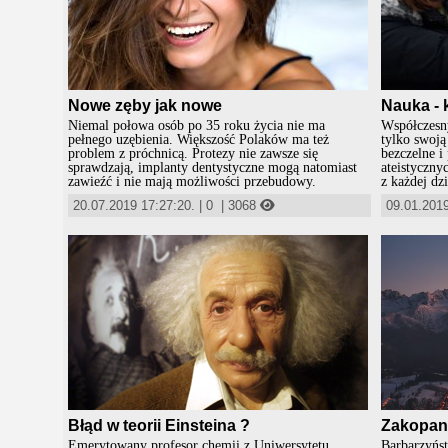
Nowe zęby jak nowe
Nauka -
Niemal połowa osób po 35 roku życia nie ma
Współczesny
pełnego uzębienia. Większość Polaków ma też
tylko swoją
problem z próchnicą. Protezy nie zawsze się
bezczelne i
sprawdzają, implanty dentystyczne mogą natomiast
ateistyczny
zawieźć i nie mają możliwości przebudowy.
z każdej dz
20.07.2019 17:27:20.
|
0
|
3068
09.01.2019
Błąd w teorii Einsteina ?
Zakopan
Emerytowany profesor chemii z Uniwersytetu
Barbarzyństwo zwane nowoc